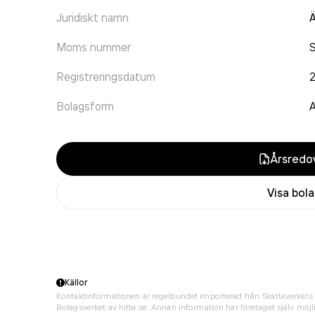
Juridiskt namn
Ä
Moms nummer
Registreringsdatum
2
Bolagsform
A
Årsredov
Visa bol
Källor
Kontaktinformationen är regelbundet importerad från Skatteverkets 
Bolagsverket av hitta.se. Annan information har företaget själv möjli