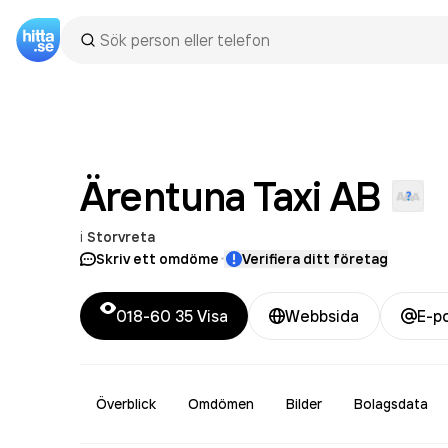
Ärentuna Taxi
AB
i
Storvreta
·
Skriv ett omdöme
Verifiera ditt företag
018-60 35
Visa
Webbsida
E-p
Överblick
Omdömen
Bilder
Bolagsdata