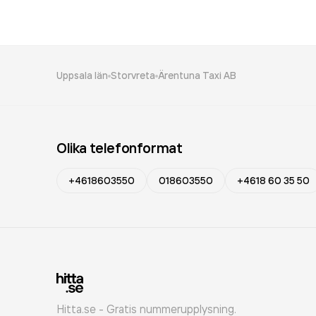
Uppsala län
Storvreta
Ärentuna Taxi AB
Olika telefonformat
+4618603550
018603550
+4618 60 35 50
Hitta.se - Gratis nummerupplysning.