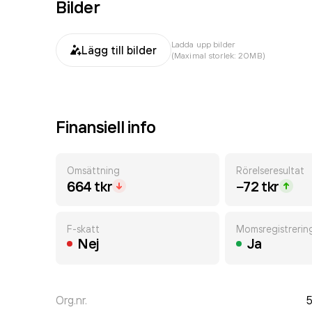
Bilder
Ladda upp bilder
Lägg till bilder
(Maximal storlek: 20MB)
Finansiell info
Omsättning
Rörelseresultat
664 tkr
−72 tkr
F-skatt
Momsregistrerin
Nej
Ja
Org.nr.