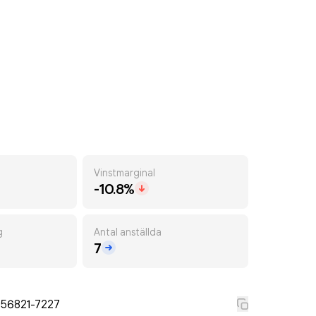
Vinstmarginal
-10.8%
g
Antal anställda
7
556821-7227