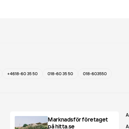
+4618-60 35 50
018-60 35 50
018-603550
A
Marknadsför företaget
på hitta.se
A