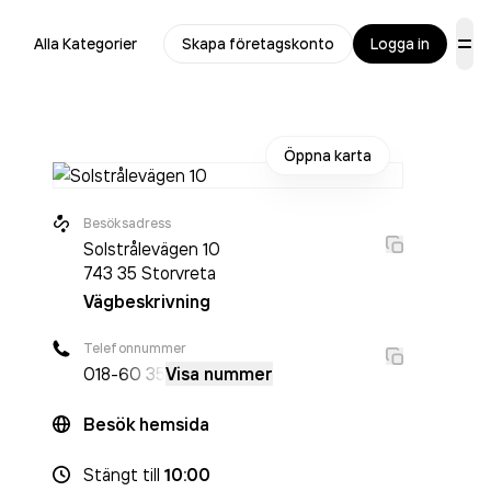
Alla Kategorier
Skapa företagskonto
Logga in
Öppna karta
Besöksadress
Solstrålevägen 10
743 35
Storvreta
Vägbeskrivning
Telefonnummer
018-
60 35
Visa nummer
Besök hemsida
Stängt
till
10:00