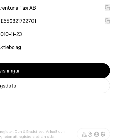
rentuna Taxi AB
SE556821722701
010-11-23
ktiebolag
isningar
agsdata
register, Dun & Bradstreet, Value8 och
gheten att registrera på sin sida.