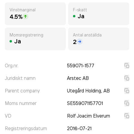
Vinstmarginal
F-skatt
Ja
4.5%
Momsregistrering
Antal anställda
Ja
2
Org.nr.
559071-1577
Juridiskt namn
Arstec AB
Parent company
Utegård Holding, AB
Moms nummer
SE559071157701
VD
Rolf Joacim Elverum
Registreringsdatum
2016-07-21