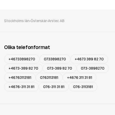
Stockholms län
Österskär
Arstec AB
Olika telefonformat
+46733898270
0733898270
+4673 389 82 70
+4673-389 82 70
073-389 82 70
073-3898270
+46763113181
0763113181
+4676 311 31 81
+4676-311 31 81
076-311 31 81
076-3113181