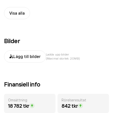
Visa alla
Bilder
Ladda upp bilder
Lägg till bilder
(Maximal storlek: 20MB)
Finansiell info
Omsättning
Rörelseresultat
18 782 tkr
842 tkr