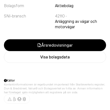
Bolagsform
Aktiebolag
SNI-bransch
42110
·
Anläggning av vägar och
motorvägar
Årsredovisningar
Visa bolagsdata
Källor
Kontaktinformationen är regelbundet importerad från Skatteverkets register,
Dun & Bradstreet, Value8 och Bolagsverket av hitta.se. Annan information
har företaget själv möjligheten att registrera på sin sida.