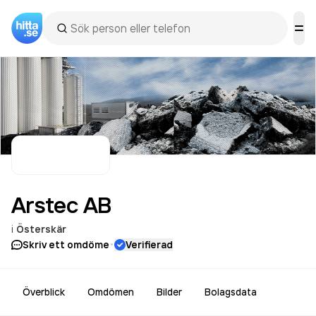
Arstec
AB
i
Österskär
·
Skriv ett omdöme
Verifierad
Överblick
Omdömen
Bilder
Bolagsdata