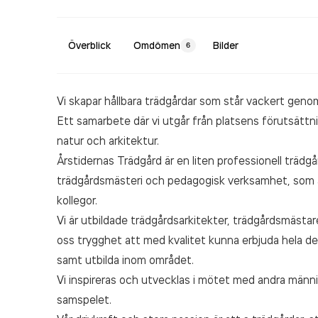
Överblick
Omdömen
Bilder
6
Vi skapar hållbara trädgårdar som står vackert genom 
Ett samarbete där vi utgår från platsens förutsättn
natur och arkitektur.
Årstidernas Trädgård är en liten professionell trädg
trädgårdsmästeri och pedagogisk verksamhet, som 
kollegor.
Vi är utbildade trädgårdsarkitekter, trädgårdsmästar
oss trygghet att med kvalitet kunna erbjuda hela des
samt utbilda inom området.
Vi inspireras och utvecklas i mötet med andra männi
samspelet.