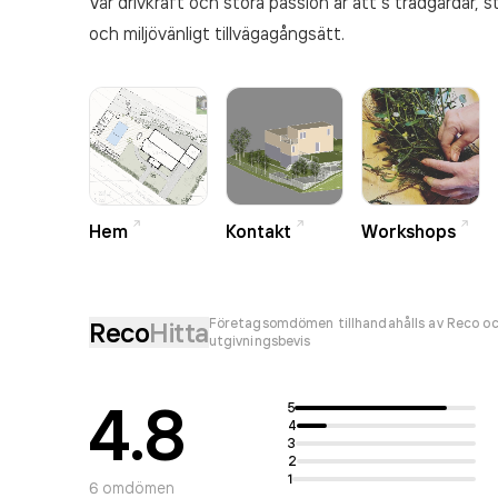
Vår drivkraft och stora passion är att s trädgårdar,
och miljövänligt tillvägagångsätt.
Hem
Kontakt
Workshops
Företagsomdömen tillhandahålls av Reco oc
Reco
Hitta
utgivningsbevis
4.8
5
4
3
2
1
6
omdömen