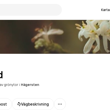
Karta
d
 av grönytor
i
Hägersten
Mer
post
Vägbeskrivning