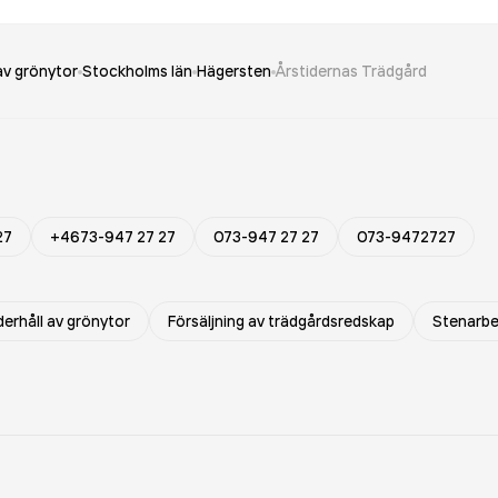
av grönytor
Stockholms län
Hägersten
Årstidernas Trädgård
27
+4673-947 27 27
073-947 27 27
073-9472727
erhåll av grönytor
Försäljning av trädgårdsredskap
Stenarb