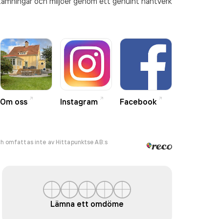
 stämningar och miljöer genom ett genuint hantverk
Om oss
Instagram
Facebook
h omfattas inte av Hittapunktse AB:s
Lämna ett omdöme