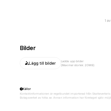
1
a
Bilder
Ladda upp bilder
Lägg till bilder
(Maximal storlek: 20MB)
Källor
Kontaktinformationen är regelbundet importerad från Skatteverkets 
Bolagsverket av hitta.se. Annan information har företaget själv möjli