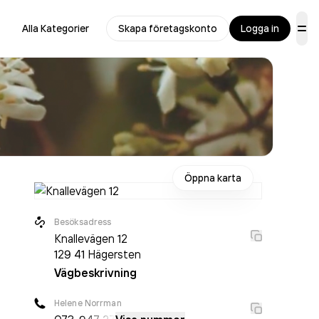
Alla Kategorier
Skapa företagskonto
Logga in
Öppna karta
Besöksadress
Knallevägen 12
129 41
Hägersten
Vägbeskrivning
Helene Norrman