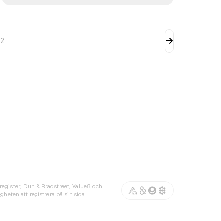
v
2
register, Dun & Bradstreet, Value8 och
gheten att registrera på sin sida.