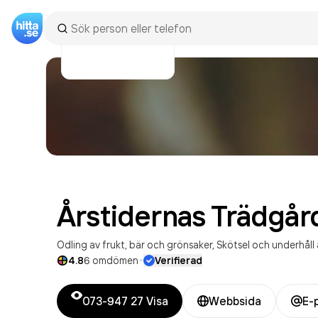
Årstidernas
Trädgår
Odling av frukt, bär och grönsaker
Skötsel och underhåll
·
4.8
6
omdömen
Verifierad
073-947 27
Visa
Webbsida
E-