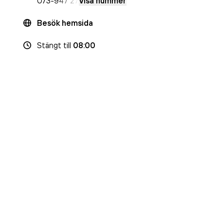
073-
947 27
Visa nummer
Besök hemsida
Stängt
till
08:00