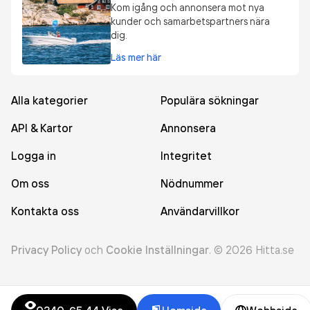
Kom igång och annonsera mot nya
kunder och samarbetspartners nära
dig.
Läs mer här
Alla kategorier
Populära sökningar
API & Kartor
Annonsera
Logga in
Integritet
Om oss
Nödnummer
Kontakta oss
Användarvillkor
Privacy Policy
och
Cookie Inställningar
.
©
2026
Hitta.se