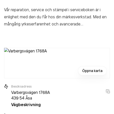
Vår reparation, service och stämpel i serviceboken är i
enlighet med den du får hos din märkesverkstad. Med en
mångårig yrkeserfarenhet och avancerade
diagnosutrustning utförs reparationer och bilservice på
alla bilmärken, oavsett årsmodell. Du kan tryggt lämna in
din bil hos oss!
Öppna karta
Besöksadress
Varbergsvägen 1768A
439 54
Åsa
Vägbeskrivning