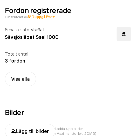
Fordon registrerade
Presenterat av
Senaste införskaffat
Sävsjösläpet Ssel 1000
Totalt antal
3 fordon
Visa alla
Bilder
Ladda upp bilder
Lägg till bilder
(Maximal storlek: 20MB)