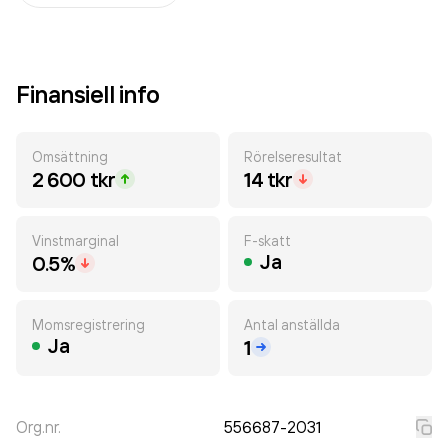
Finansiell info
Omsättning
Rörelseresultat
2 600 tkr
14 tkr
Vinstmarginal
F-skatt
Ja
0.5%
Momsregistrering
Antal anställda
Ja
1
Org.nr.
556687-2031