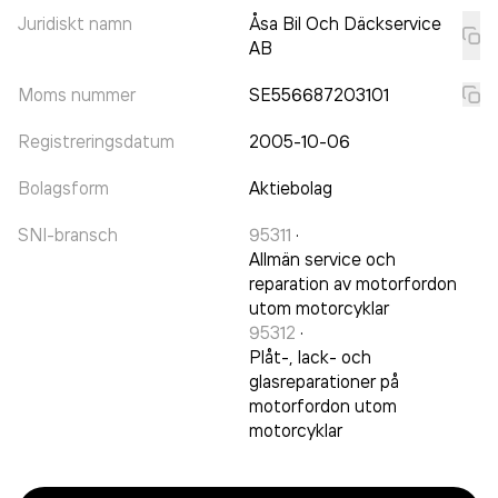
Juridiskt namn
Åsa Bil Och Däckservice
AB
Moms nummer
SE556687203101
Registreringsdatum
2005-10-06
Bolagsform
Aktiebolag
SNI-bransch
95311
·
Allmän service och
reparation av motorfordon
utom motorcyklar
95312
·
Plåt-, lack- och
glasreparationer på
motorfordon utom
motorcyklar