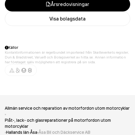
Årsredovisningar
Visa bolagsdata
Källor
Kontaktinformationen är regelbundet importerad från Skatteverkets register,
Dun & Bradstreet, Value8 och Bolagsverket av hitta.se. Annan information
har företaget själv möjligheten att registrera på sin sida.
Allmän service och reparation av motorfordon utom motorcyklar
Plåt-, lack- och glasreparationer på motorfordon utom
motorcyklar
Hallands län
Åsa
Åsa Bil och Däckservice AB