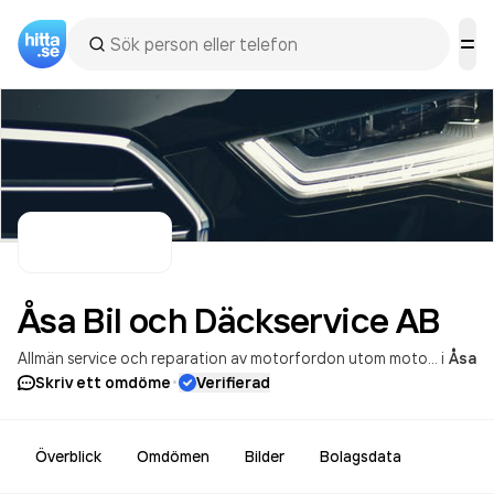
Åsa Bil och Däckservice
AB
Allmän service och reparation av motorfordon utom motorcyklar
i
Åsa
P
·
Skriv ett omdöme
Verifierad
Överblick
Omdömen
Bilder
Bolagsdata