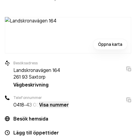
Öppna karta
Besöksadress
Landskronavägen 164
261 93
Saxtorp
Vägbeskrivning
Telefonnummer
0418
-43 03
Visa nummer
Besök hemsida
Lägg till öppettider