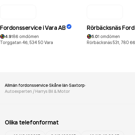
Fordonsservice i Vara AB
Rörbäcksnäs Ford
4.9
186
omdömen
5.0
1
omdömen
Torggatan 46,
534 50
Vara
Rörbäcksnäs 531,
780 6
Allmän fordonsservice
Skåne län
Saxtorp
Autoexperten / Harrys Bil & Motor
Olika telefonformat