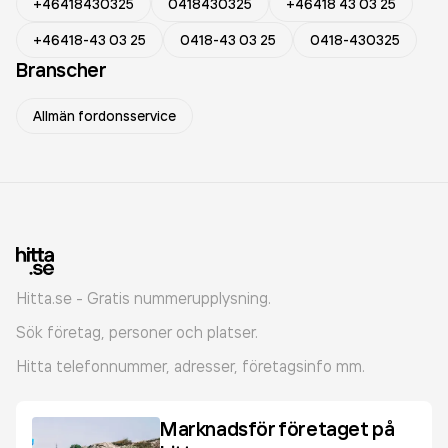
+46418430325
0418430325
+46418 43 03 25
+46418-43 03 25
0418-43 03 25
0418-430325
Branscher
Allmän fordonsservice
Hitta.se - Gratis nummerupplysning.
Sök företag, personer och platser.
Hitta telefonnummer, adresser, företagsinfo mm.
Marknadsför företaget på