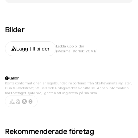
Bilder
Ladda upp bilder
Lägg till bilder
(Maximal storlek: 20MB)
Källor
Kontaktinformationen är regelbundet importerad från Skatteverkets register,
Dun & Bradstreet, Value8 och Bolagsverket av hitta.se. Annan information
har företaget själv möjligheten att registrera på sin sida.
Rekommenderade företag