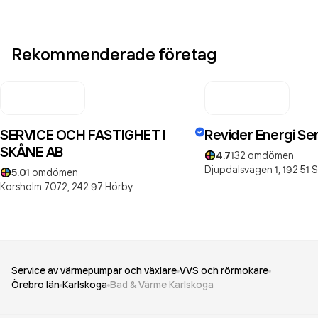
Rekommenderade företag
SERVICE OCH FASTIGHET I
Revider Energi Se
SKÅNE AB
4.7
132
omdömen
Djupdalsvägen 1,
192 51
S
5.0
1
omdömen
Korsholm 7072,
242 97
Hörby
Service av värmepumpar och växlare
VVS och rörmokare
Örebro län
Karlskoga
Bad & Värme Karlskoga