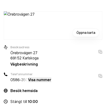
aktiebolag som varit aktivt sedan 2002. Bad & Värme
Karlskoga
omsatte 17 949 000,00 kr
senaste
räkenskapsåret (2025).
Öppna karta
Besöksadress
Örebrovägen 27
691 52
Karlskoga
Vägbeskrivning
Telefonnummer
0586
-350
Visa nummer
Besök hemsida
Stängt
till
10:00