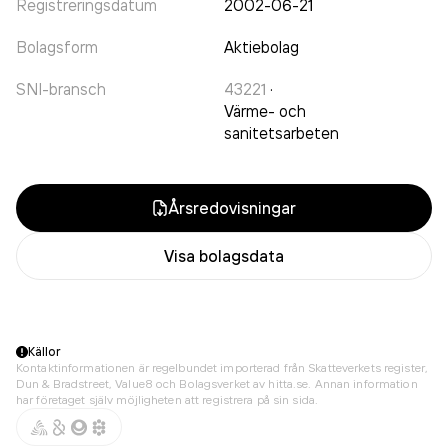
Registreringsdatum
2002-06-21
Bolagsform
Aktiebolag
SNI-bransch
43221
·
Värme- och
sanitetsarbeten
Årsredovisningar
Visa bolagsdata
Källor
Kontaktinformationen är regelbundet importerad från Skatteverkets register,
Dun & Bradstreet, Value8 och Bolagsverket av hitta.se. Annan information
har företaget själv möjligheten att registrera på sin sida.