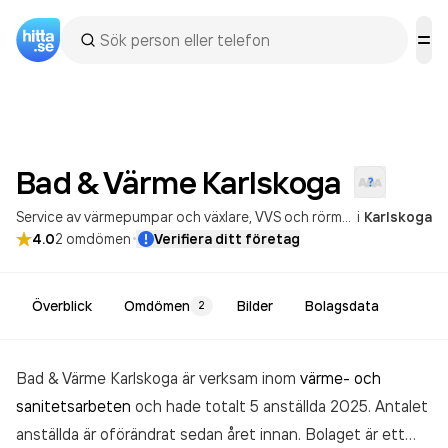
Bad & Värme
Karlskoga
Service av värmepumpar och växlare
VVS och rörmokare
i
Karlskoga
·
4.0
2
omdömen
Verifiera ditt företag
Överblick
Omdömen
Bilder
Bolagsdata
2
Bad & Värme Karlskoga är verksam inom
värme- och
sanitetsarbeten
och hade totalt 5 anställda 2025. Antalet
anställda är oförändrat sedan året innan. Bolaget är ett