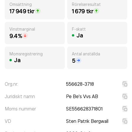
Omsättning
Rörelseresultat
17 949 tkr
1 679 tkr
Vinstmarginal
F-skatt
Ja
9.4%
Momsregistrering
Antal anställda
Ja
5
Org.nr.
556628-3718
Juridiskt namn
Pe Be's Vvs AB
Moms nummer
SE556628371801
VD
Sten Patrik Bergwall