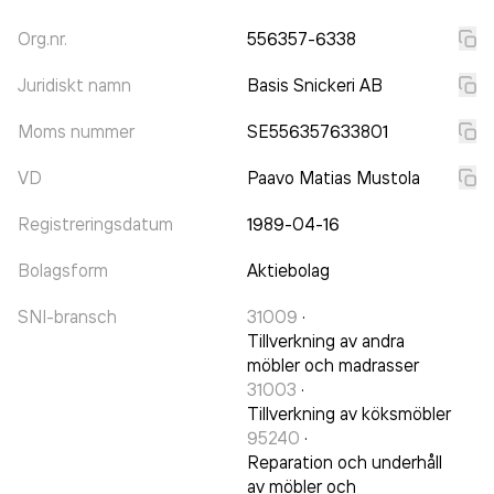
Org.nr.
556357-6338
Juridiskt namn
Basis Snickeri AB
Moms nummer
SE556357633801
VD
Paavo Matias Mustola
Registreringsdatum
1989-04-16
Bolagsform
Aktiebolag
SNI-bransch
31009
·
Tillverkning av andra
möbler och madrasser
31003
·
Tillverkning av köksmöbler
95240
·
Reparation och underhåll
av möbler och