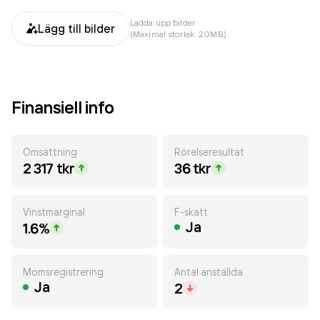
Ladda upp bilder
Lägg till bilder
(Maximal storlek: 20MB)
Finansiell info
Omsättning
Rörelseresultat
2 317 tkr
36 tkr
Vinstmarginal
F-skatt
Ja
1.6%
Momsregistrering
Antal anställda
Ja
2