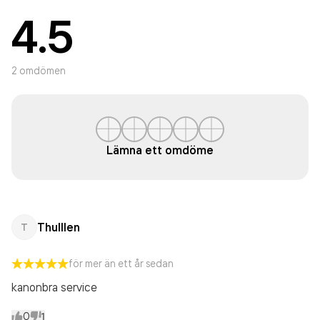
4.5
2
omdömen
Lämna ett omdöme
Thulllen
T
för mer än ett år sedan
kanonbra service
0
1