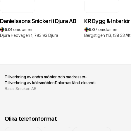
Danielssons Snickeri i Djura AB
KR Bygg & Interiör 
5.0
1
omdömen
5.0
7
omdömen
Djura Hedvägen 1,
793 93
Djura
Bergstigen 113,
138 33
Äl
Tillverkning av andra möbler och madrasser
Tillverkning av köksmöbler
Dalarnas län
Leksand
Basis Snickeri AB
Olika telefonformat