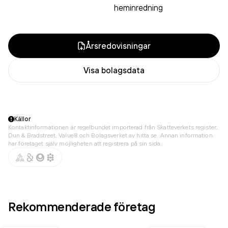
heminredning
Årsredovisningar
Visa bolagsdata
Källor
Kontaktinformationen är regelbundet importerad från Skatteverkets register,
Dun & Bradstreet, Value8 och Bolagsverket av hitta.se. Annan information
har företaget själv möjligheten att registrera på sin sida.
Rekommenderade företag