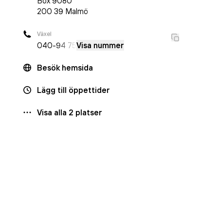
Box
9080
200 39
Malmö
Växel
040-
94 75
Visa nummer
Besök hemsida
Lägg till öppettider
Visa alla
2
platser