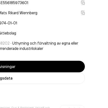
SE556185973601
Mats Rikard Wennberg
974-01-01
ktiebolag
68202
·
Uthyrning och förvaltning av egna eller
rrenderade industrilokaler
isningar
agsdata
register, Dun & Bradstreet, Value8 och