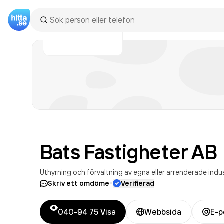
Bats Fastigheter
AB
Uthyrning och förvaltning av egna eller arrenderade indus
·
Skriv ett omdöme
Verifierad
040-94 75
Visa
Webbsida
E-p