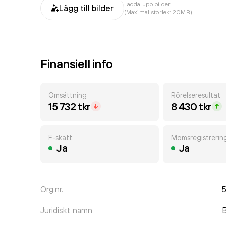
Ladda upp bilder
Lägg till bilder
(Maximal storlek: 20MB)
Finansiell info
Omsättning
Rörelseresultat
15 732 tkr
8 430 tkr
F-skatt
Momsregistrerin
Ja
Ja
Org.nr.
Juridiskt namn
B