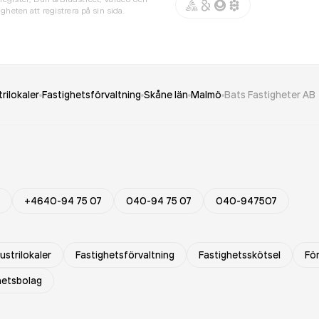
gheten att registrera på sin sida.
rilokaler
Fastighetsförvaltning
Skåne län
Malmö
Bats Fastigheter AB
+4640-94 75 07
040-94 75 07
040-947507
ustrilokaler
Fastighetsförvaltning
Fastighetsskötsel
För
hetsbolag