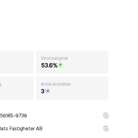
Vinstmarginal
53.6%
g
Antal anställda
3
556185-9736
ats Fastigheter AB