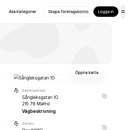
Alla Kategorier
Skapa företagskonto
Logga in
Öppna karta
Besöksadress
Sångleksgatan 10
215 79
Malmö
Vägbeskrivning
r
Adress