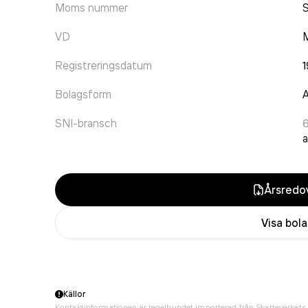
Moms nummer
VD
Registreringsdatum
1
Bolagsform
A
SNI-bransch
a
Årsredov
Visa bol
Källor
Kontaktinformationen är regelbundet importerad från Skatteverkets 