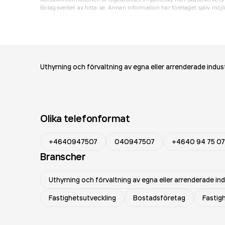
Bolagsverket av hitta.se. Annan information har företaget själv möjli
Uthyrning och förvaltning av egna eller arrenderade indust
Olika telefonformat
+4640947507
040947507
+4640 94 75 07
Branscher
Uthyrning och förvaltning av egna eller arrenderade ind
Fastighetsutveckling
Bostadsföretag
Fastig