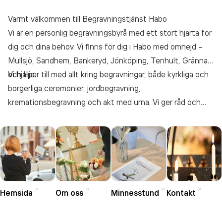
Varmt välkommen till Begravningstjänst Habo
Vi är en personlig begravningsbyrå med ett stort hjärta för
dig och dina behov. Vi finns för dig i Habo med omnejd –
Mullsjö, Sandhem, Bankeryd, Jönköping, Tenhult, Gränna
och Hjo.
Vi hjälper till med allt kring begravningar, både kyrkliga och
borgerliga ceremonier, jordbegravning,
kremationsbegravning och akt med urna. Vi ger råd och
hjälp inom familjejuridikens olika områden. Vänd dig till oss
när du söker trygghet för livet.
Hemsida
Om oss
Minnesstund
Kontakt