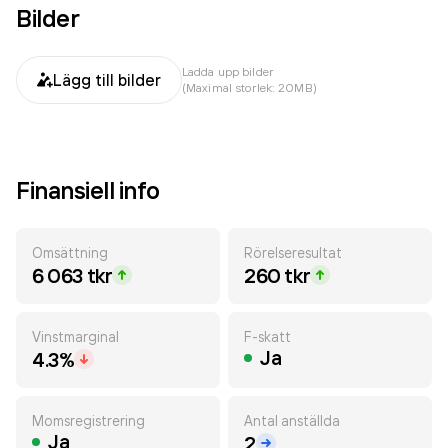
Bilder
Ladda upp bilder
Lägg till bilder
(Maximal storlek: 20MB)
Finansiell info
Omsättning
Rörelseresultat
6 063 tkr
260 tkr
Vinstmarginal
F-skatt
Ja
4.3%
Momsregistrering
Antal anställda
Ja
2