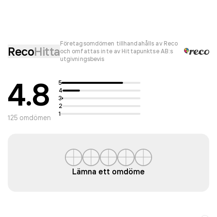
Företagsomdömen tillhandahålls av Reco
Reco
Hitta
och omfattas inte av Hittapunktse AB:s
utgivningsbevis
4.8
5
4
3
2
1
125
omdömen
Lämna ett omdöme