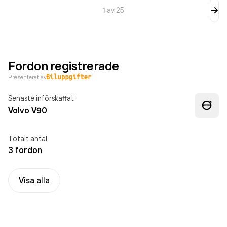
1
av
25
Fordon registrerade
Presenterat av
Senaste införskaffat
Volvo V90
Totalt antal
3 fordon
Visa alla