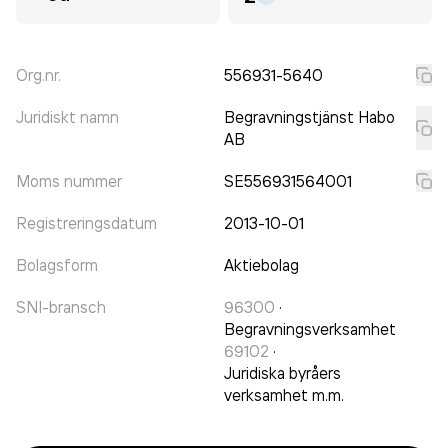
Org.nr.
556931-5640
Juridiskt namn
Begravningstjänst Habo
AB
Moms nummer
SE556931564001
Registreringsdatum
2013-10-01
Bolagsform
Aktiebolag
SNI-bransch
96300
·
Begravningsverksamhet
69102
·
Juridiska byråers
verksamhet m.m.