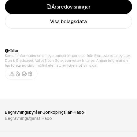
Årsredovisningar
Visa bolagsdata
Källor
Kontaktinformationen är regelbundet importerad från Skatteverkets register,
Dun & Bradstreet, Value8 och Bolagsverket av hitta.se. Annan information
har företaget själv möjligheten att registrera på sin sida.
Begravningsbyråer
Jönköpings län
Habo
Begravningstjänst Habo