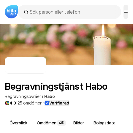
Begravningstjänst
Habo
Begravningsbyråer
i
Habo
·
4.8
125
omdömen
Verifierad
Överblick
Omdömen
Bilder
Bolagsdata
125