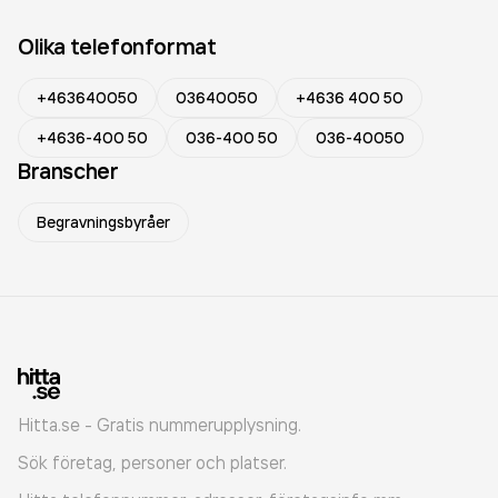
Olika telefonformat
+463640050
03640050
+4636 400 50
+4636-400 50
036-400 50
036-40050
Branscher
Begravningsbyråer
Hitta.se - Gratis nummerupplysning.
Sök företag, personer och platser.