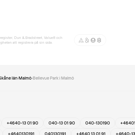
register, Dun & Bradstreet, Value8 och
gheten att registrera på sin sida.
Skåne län
Malmö
Bellevue Park i Malmö
+4640-13 01 90
040-13 01 90
040-130190
+4640
+4640130191
040130191
+4640 13 01 91
+4640-13