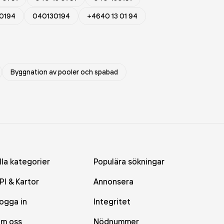
0194
040130194
+4640 13 01 94
Byggnation av pooler och spabad
lla kategorier
Populära sökningar
PI & Kartor
Annonsera
ogga in
Integritet
m oss
Nödnummer