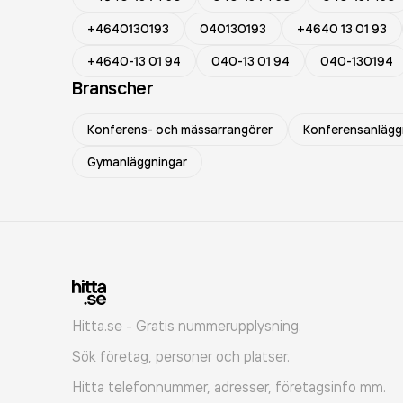
+4640130193
040130193
+4640 13 01 93
+4640-13 01 94
040-13 01 94
040-130194
Branscher
Konferens- och mässarrangörer
Konferensanlägg
Gymanläggningar
Hitta.se - Gratis nummerupplysning.
Sök företag, personer och platser.
Hitta telefonnummer, adresser, företagsinfo mm.