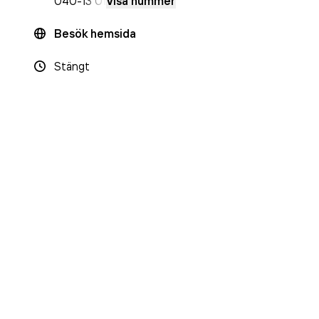
040-
13 01
Visa nummer
Besök hemsida
Stängt