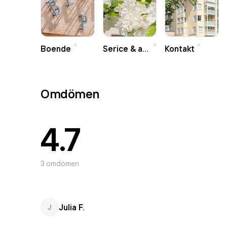
Boende
Serice & aktiviteter
Kontakt
Omdömen
4.7
3
omdömen
Julia F.
J