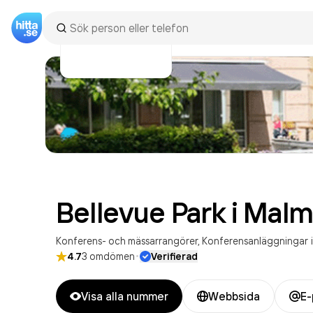
Bellevue Park i
Malm
Konferens- och mässarrangörer
Konferensanläggningar
i
·
4.7
3
omdömen
Verifierad
Visa alla nummer
Webbsida
E-