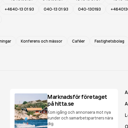
+4640-13 01 93
040-13 01 93
040-130193
+464013
ningar
Konferens och mässor
Caféer
Fastighetsbolag
A
Marknadsför företaget
på hitta.se
A
Kom igång och annonsera mot nya
L
kunder och samarbetspartners nära
dig.
O