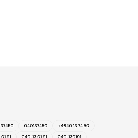
137450
040137450
+4640 13 74 50
 01 91
040-13 01 91
040-130191