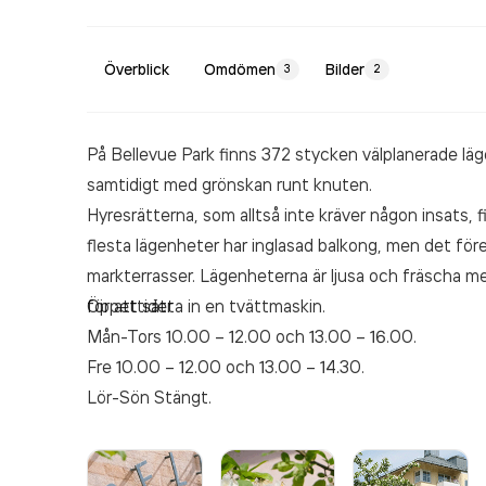
Överblick
Omdömen
Bilder
3
2
På Bellevue Park finns 372 stycken välplanerade läge
samtidigt med grönskan runt knuten.
Hyresrätterna, som alltså inte kräver någon insats, fin
flesta lägenheter har inglasad balkong, men det f
markterrasser. Lägenheterna är ljusa och fräscha me
för att sätta in en tvättmaskin.
Öppettider
Mån-Tors 10.00 – 12.00 och 13.00 – 16.00.
Fre 10.00 – 12.00 och 13.00 – 14.30.
Lör-Sön Stängt.