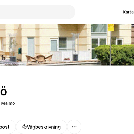
Karta
ö
Malmö
Mer
post
Vägbeskrivning