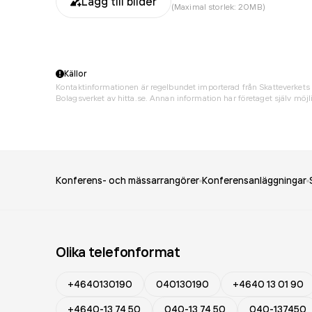
Lägg till bilder
(Maximal storlek: 20MB)
Källor
Kontaktinformationen är regelbundet importerad från Skatteverkets 
Bolagsverket av hitta.se. Annan information har företaget själv möjli
Konferens- och mässarrangörer
Konferensanläggningar
Olika telefonformat
+4640130190
040130190
+4640 13 01 90
+4640-13 74 50
040-13 74 50
040-137450