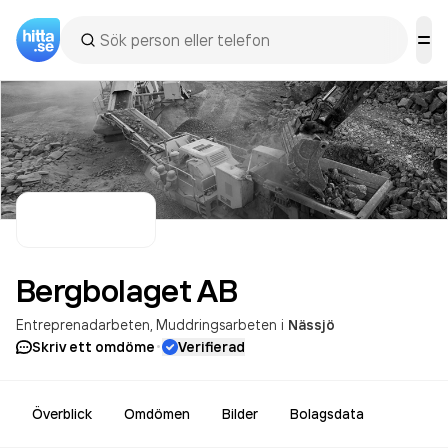
Bergbolaget
AB
Entreprenadarbeten
Muddringsarbeten
i
Nässjö
·
Skriv ett omdöme
Verifierad
Överblick
Omdömen
Bilder
Bolagsdata