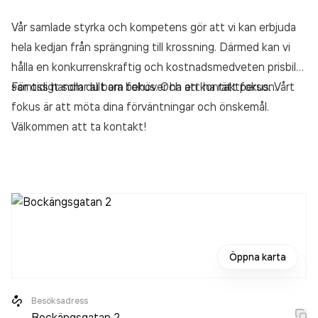
Vår samlade styrka och kompetens gör att vi kan erbjuda
hela kedjan från sprängning till krossning. Därmed kan vi
hålla en konkurrenskraftig och kostnadsmedveten prisbild
samtidigt som du bara behöver ha en kontaktperson.
För oss handlar allt om fokus. Och att ha rätt fokus. Vårt
fokus är att möta dina förväntningar och önskemål.
Välkommen att ta kontakt!
Öppna karta
Besöksadress
Bockängsgatan 2