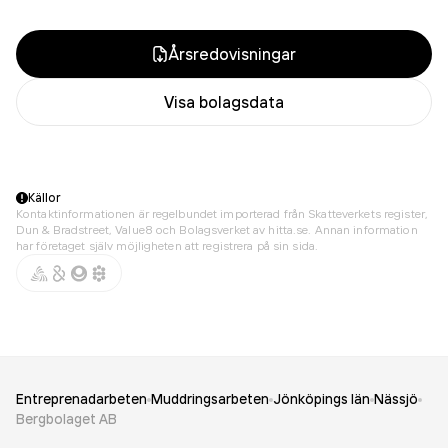
Årsredovisningar
Visa bolagsdata
Källor
Kontaktinformationen är regelbundet importerad från Skatteverkets register,
Dun & Bradstreet, Value8 och Bolagsverket av hitta.se. Annan information
har företaget själv möjligheten att registrera på sin sida.
Entreprenadarbeten
Muddringsarbeten
Jönköpings län
Nässjö
Bergbolaget AB