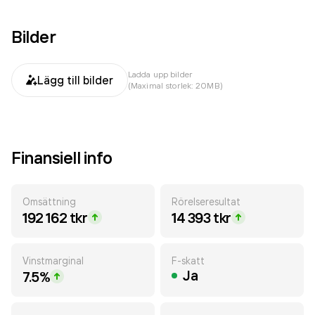
Bilder
Ladda upp bilder
Lägg till bilder
(Maximal storlek: 20MB)
Finansiell info
Omsättning
Rörelseresultat
192 162 tkr
14 393 tkr
Vinstmarginal
F-skatt
Ja
7.5%