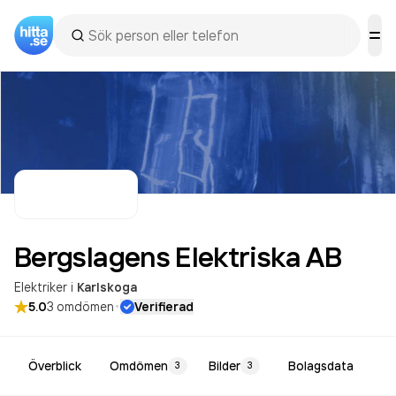
Bergslagens Elektriska
AB
Elektriker
i
Karlskoga
·
5.0
3
omdömen
Verifierad
Överblick
Omdömen
Bilder
Bolagsdata
3
3