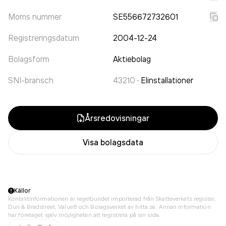
Moms nummer
SE556672732601
Registreringsdatum
2004-12-24
Bolagsform
Aktiebolag
SNI-bransch
43210
·
Elinstallationer
Årsredovisningar
Visa bolagsdata
Källor
Kontaktinformationen är regelbundet importerad från Skatteverkets register,
Dun & Bradstreet, Value8 och Bolagsverket av hitta.se. Annan information
har företaget själv möjligheten att registrera på sin sida.