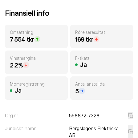
Finansiell info
Omsättning
Rörelseresultat
7 554 tkr
169 tkr
Vinstmarginal
F-skatt
Ja
2.2%
Momsregistrering
Antal anställda
Ja
5
Org.nr.
556672-7326
Juridiskt namn
Bergslagens Elektriska
AB