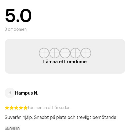
5.0
3
omdömen
Lämna ett omdöme
Hampus N.
H
för mer än ett år sedan
Suverän hjälp. Snabbt på plats och trevligt bemötande!
0
0