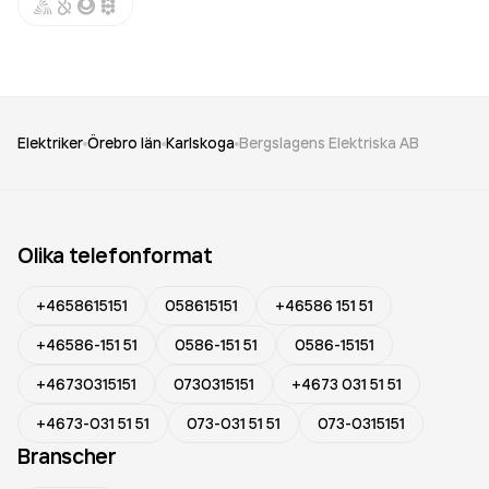
Elektriker
Örebro län
Karlskoga
Bergslagens Elektriska AB
Olika telefonformat
+4658615151
058615151
+46586 151 51
+46586-151 51
0586-151 51
0586-15151
+46730315151
0730315151
+4673 031 51 51
+4673-031 51 51
073-031 51 51
073-0315151
Branscher