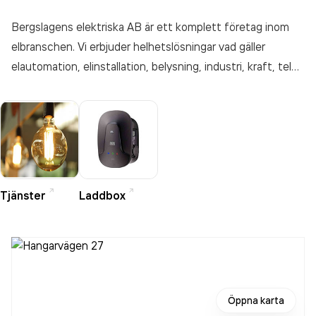
Bergslagens elektriska AB är ett komplett företag inom
elbranschen. Vi erbjuder helhetslösningar vad gäller
elautomation, elinstallation, belysning, industri, kraft, tele,
data och övriga lösningar. Vi har högt ställda krav vad gäller
både miljö och energisparåtgärder. Företagets inriktningar
är elautomation, elinstallation och industriel/mek.
Tjänster
Laddbox
Öppna karta