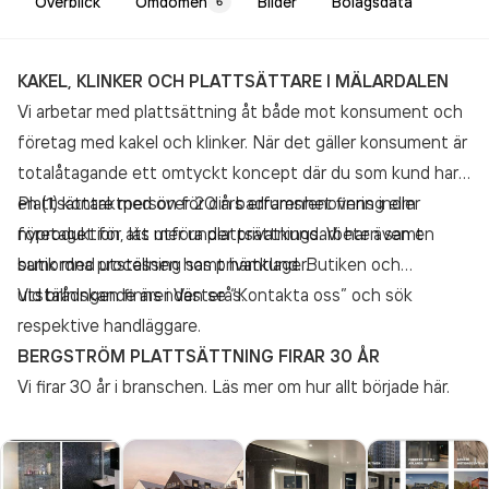
Överblick
Omdömen
Bilder
Bolagsdata
6
KAKEL, KLINKER OCH PLATTSÄTTARE I MÄLARDALEN
Vi arbetar med plattsättning åt både mot konsument och
företag med kakel och klinker. När det gäller konsument är
totalåtagande ett omtyckt koncept där du som kund har
en (1) kontaktperson för din badrumsrenovering eller
Plattsättare med över 20 års erfarenhet finns inom
nyproduktion, läs mer under privatkund. Vi har även en
företaget för att utföra plattsättningsarbeten samt
butik med utställning samt hämtlager.
samordna processen hos privatkund. Butiken och
utställningen finns i Västerås.
Vid brådskande ärenden se “Kontakta oss” och sök
respektive handläggare.
BERGSTRÖM PLATTSÄTTNING FIRAR 30 ÅR
Vi firar 30 år i branschen. Läs mer om hur allt började här.