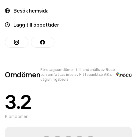
Besök hemsida
Lägg till öppettider
Företagsomdömen tillhandahålls av Reco
Omdömen
och omfattas inte av Hittapunktse AB:s
utgivningsbevis
3.2
6
omdömen