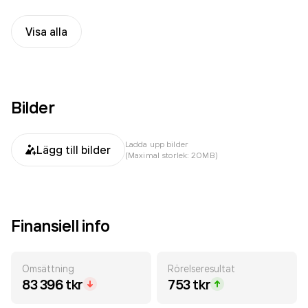
Visa alla
Bilder
Ladda upp bilder
Lägg till bilder
(Maximal storlek: 20MB)
Finansiell info
Omsättning
Rörelseresultat
83 396 tkr
753 tkr