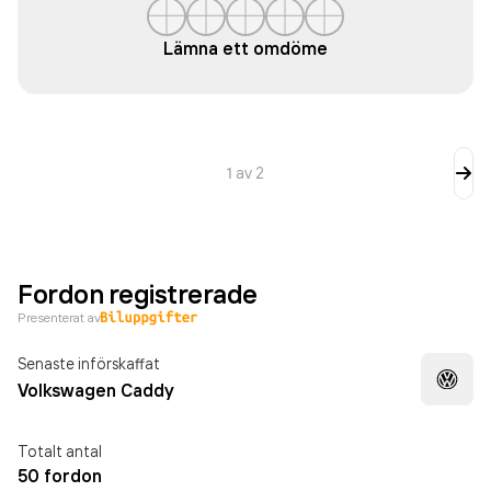
Lämna ett omdöme
1
av
2
Fordon registrerade
Presenterat av
Senaste införskaffat
Volkswagen Caddy
Totalt antal
50 fordon