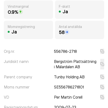
Vinstmarginal
F-skatt
Ja
0.9%
Momsregistrering
Antal anställda
Ja
58
Org.nr.
556786-2718
Juridiskt namn
Bergström Plattsättning
i Mälardalen AB
Parent company
Tunby Holding AB
Moms nummer
SE556786271801
VD
Per Martin Corell
Registreringsdatum
2009-07-23