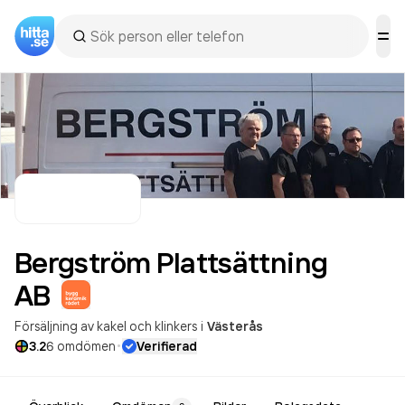
Bergström Plattsättning
AB
Försäljning av kakel och klinkers
i
Västerås
·
3.2
6
omdömen
Verifierad