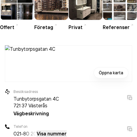
Offert
Företag
Privat
Referenser
Öppna karta
Besöksadress
Tunbytorpsgatan 4C
721 37
Västerås
Vägbeskrivning
Telefon
021-
80 20
Visa nummer