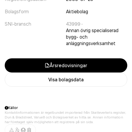
Bolagsform
Aktiebolag
SNI-bransch
43999
·
Annan övrig specialiserad
bygg- och
anläggningsverksamhet
Årsredovisningar
Visa bolagsdata
Källor
Kontaktinformationen är regelbundet importerad från Skatteverkets register,
Dun & Bradstreet, Value8 och Bolagsverket av hitta.se. Annan information
har företaget själv möjligheten att registrera på sin sida.