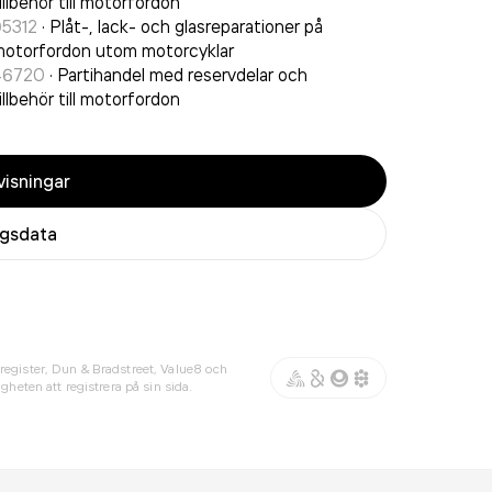
illbehör till motorfordon
95312
·
Plåt-, lack- och glasreparationer på
otorfordon utom motorcyklar
46720
·
Partihandel med reservdelar och
illbehör till motorfordon
isningar
agsdata
register, Dun & Bradstreet, Value8 och
gheten att registrera på sin sida.