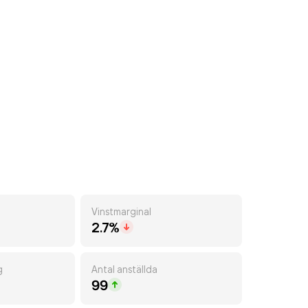
Vinstmarginal
2.7%
g
Antal anställda
99