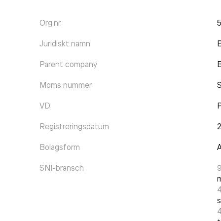
Org.nr.
Juridiskt namn
B
Parent company
B
Moms nummer
VD
P
Registreringsdatum
Bolagsform
A
SNI-bransch
9
m
s