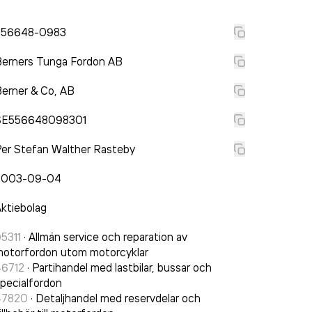
556648-0983
erners Tunga Fordon AB
erner & Co, AB
SE556648098301
er Stefan Walther Rasteby
2003-09-04
ktiebolag
5311
·
Allmän service och reparation av
otorfordon utom motorcyklar
46712
·
Partihandel med lastbilar, bussar och
pecialfordon
47820
·
Detaljhandel med reservdelar och