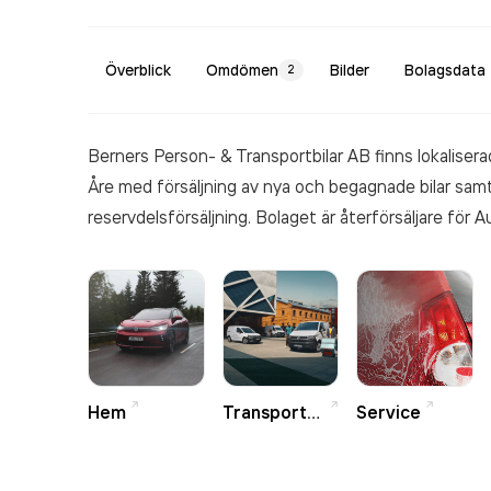
Överblick
Omdömen
Bilder
Bolagsdata
2
Berners Person- & Transportbilar AB finns lokaliser
Åre med försäljning av nya och begagnade bilar sam
reservdelsförsäljning. Bolaget är återförsäljare för 
Skoda och SEAT. Därutöver har Berners ett stort s
bilvård. Vi har ett 100 procent miljötänk och tillhand
tvättanläggning i Sundsvall och Östersund.
Hem
Transportbilar
Service