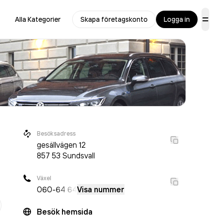
Alla Kategorier
Skapa företagskonto
Logga in
Besöksadress
gesällvägen 12
857 53
Sundsvall
Växel
060-
64 64
Visa nummer
r
Besök hemsida