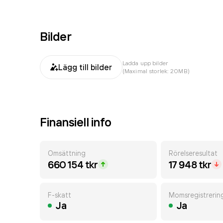
Bilder
Ladda upp bilder
Lägg till bilder
(Maximal storlek: 20MB)
Finansiell info
Omsättning
Rörelseresultat
660 154 tkr
17 948 tkr
F-skatt
Momsregistrerin
Ja
Ja