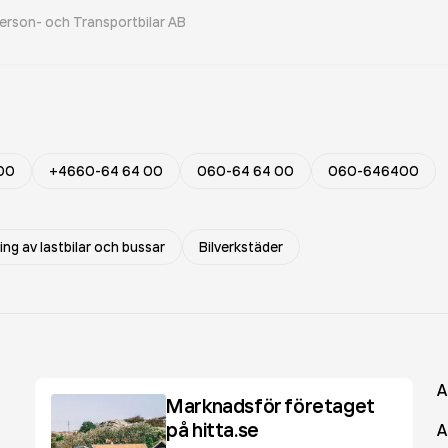
erson- och Transportbilar AB
00
+4660-64 64 00
060-64 64 00
060-646400
ing av lastbilar och bussar
Bilverkstäder
A
Marknadsför företaget
på hitta.se
A