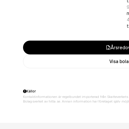
t
m
t
Årsredov
Visa bol
Källor
Kontaktinformationen är regelbundet importerad från Skatteverkets 
Bolagsverket av hitta.se. Annan information har företaget själv möjli