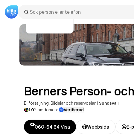
Berners Person- och
Bilförsäljning
Bildelar och reservdelar
i
Sundsvall
·
1.0
2
omdömen
Verifierad
060-64 64
Visa
Webbsida
E-p