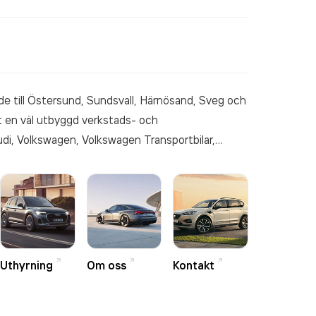
ade till Östersund, Sundsvall, Härnösand, Sveg och
t en väl utbyggd verkstads- och
Audi, Volkswagen, Volkswagen Transportbilar,
erviceutbud avseende verkstäder, däck och
ahåller en av Sveriges miljövänligaste
Uthyrning
Om oss
Kontakt