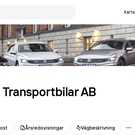
Karta
 Transportbilar
AB
Me
ost
Årsredovisningar
Vägbeskrivning