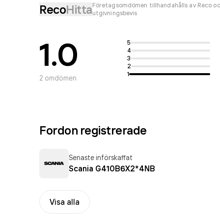
Företagsomdömen tillhandahålls av Reco oc
Reco
Hitta
utgivningsbevis
1.0
5
4
3
2
1
2
omdömen
Fordon registrerade
Senaste införskaffat
Scania G410B6X2*4NB
Visa alla