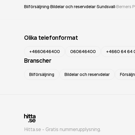
Bilförsäljning
Bildelar och reservdelar
Sundsvall
Berners P
Olika telefonformat
+4660646400
060646400
+4660 64 64 
Branscher
Bilförsäljning
Bildelar och reservdelar
Försäljn
Hitta.se - Gratis nummerupplysning.