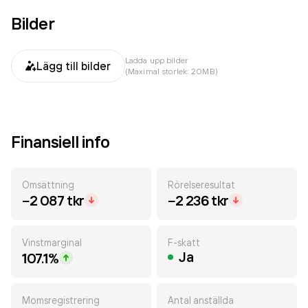
Bilder
Ladda upp bilder
Lägg till bilder
(Maximal storlek: 20MB)
Finansiell info
Omsättning
Rörelseresultat
−2 087 tkr
−2 236 tkr
Vinstmarginal
F-skatt
Ja
107.1%
Momsregistrering
Antal anställda