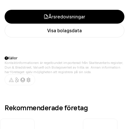
Årsredovisningar
Visa bolagsdata
Källor
Kontaktinformationen är regelbundet importerad från Skatteverkets register,
Dun & Bradstreet, Value8 och Bolagsverket av hitta.se. Annan information
har företaget själv möjligheten att registrera på sin sida.
Rekommenderade företag