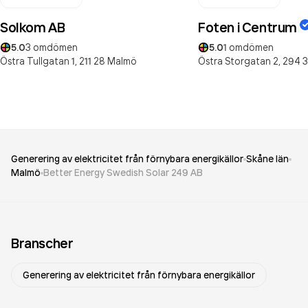
Solkom AB
Foten i Centrum
5.0
3
omdömen
5.0
1
omdömen
Östra Tullgatan 1,
211 28
Malmö
Östra Storgatan 2,
294 3
Generering av elektricitet från förnybara energikällor
Skåne län
Malmö
Better Energy Swedish Solar 249 AB
Branscher
Generering av elektricitet från förnybara energikällor