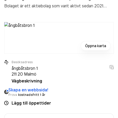
Bolaget är ett aktiebolag som varit aktivt sedan 2021.
Better Energy Swedish Solar 249 AB
omsatte
−2 087 000,00 kr
senaste räkenskapsåret (2024).
Öppna karta
Besöksadress
ångbåtsbron 1
211 20
Malmö
Vägbeskrivning
Skapa en webbsida!
Prova
kostnadsfritt 1 år
Lägg till öppettider