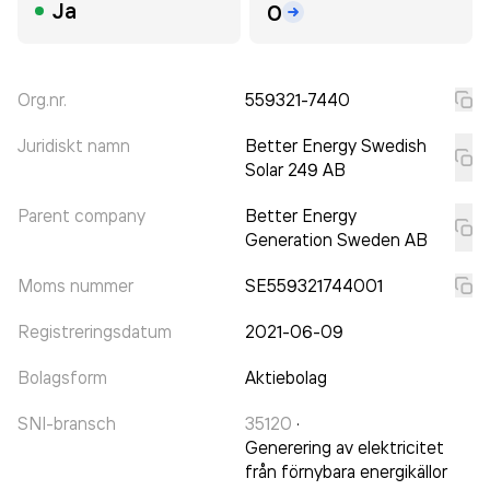
Ja
0
Org.nr.
559321-7440
Juridiskt namn
Better Energy Swedish
Solar 249 AB
Parent company
Better Energy
Generation Sweden AB
Moms nummer
SE559321744001
Registreringsdatum
2021-06-09
Bolagsform
Aktiebolag
SNI-bransch
35120
·
Generering av elektricitet
från förnybara energikällor