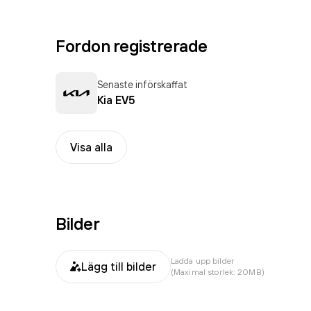
Fordon registrerade
Senaste införskaffat
Kia EV5
Visa alla
Bilder
Ladda upp bilder
Lägg till bilder
(Maximal storlek: 20MB)