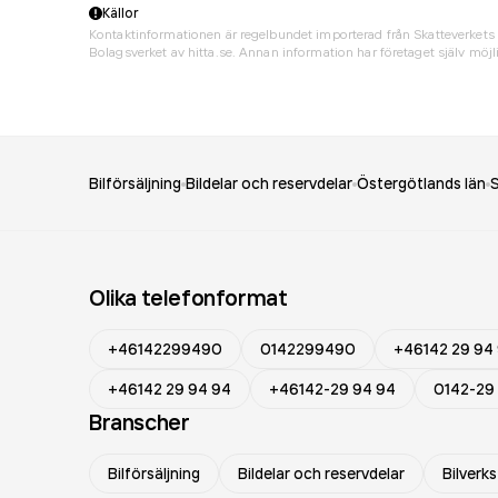
Källor
Kontaktinformationen är regelbundet importerad från Skatteverkets 
Bolagsverket av hitta.se. Annan information har företaget själv möjli
Bilförsäljning
Bildelar och reservdelar
Östergötlands län
Olika telefonformat
+46142299490
0142299490
+46142 29 94
+46142 29 94 94
+46142-29 94 94
0142-29
Branscher
Bilförsäljning
Bildelar och reservdelar
Bilverk