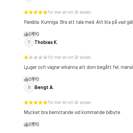
för mer än ett år sedan
Flexibla. Kunniga. Bra att tala med. Att lita på vad g
0
0
Thobias K.
T
för mer än ett år sedan
Ljuger och vägrar erkänna att dom begått fel, mänskl
0
0
Bengt A.
B
för mer än ett år sedan
Mycket bra bemötande vid kommande bilbyte
0
0