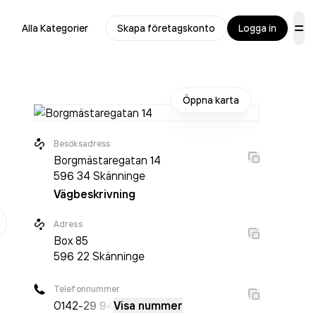
Alla Kategorier
Skapa företagskonto
Logga in
Öppna karta
Besöksadress
Borgmästaregatan 14
596 34
Skänninge
Vägbeskrivning
er
Adress
Box
85
596 22
Skänninge
Telefonnummer
0142
-29 94
Visa nummer