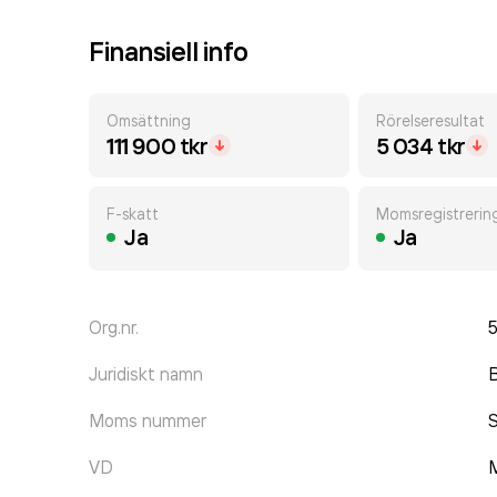
Finansiell info
Omsättning
Rörelseresultat
111 900 tkr
5 034 tkr
F-skatt
Momsregistrerin
Ja
Ja
Org.nr.
Juridiskt namn
B
Moms nummer
VD
M