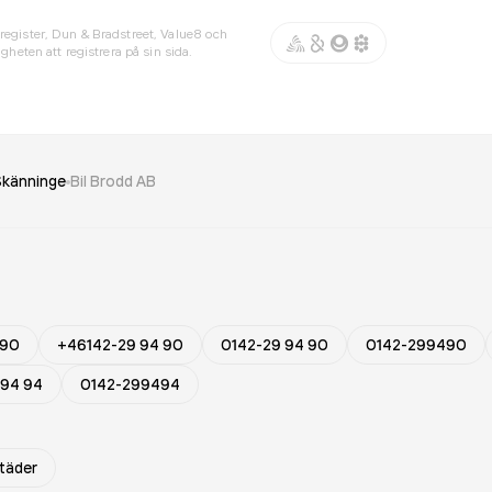
register, Dun & Bradstreet, Value8 och
gheten att registrera på sin sida.
Skänninge
Bil Brodd AB
 90
+46142-29 94 90
0142-29 94 90
0142-299490
 94 94
0142-299494
städer