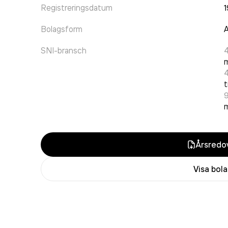
Registreringsdatum
Bolagsform
A
SNI-bransch
4
t
9
m
Årsredov
Visa bol