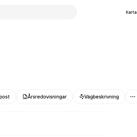
Karta
M
post
Årsredovisningar
Vägbeskrivning