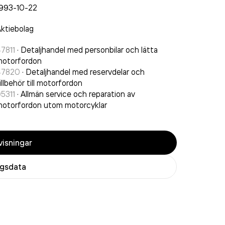
1993-10-22
ktiebolag
7811
·
Detaljhandel med personbilar och lätta
motorfordon
47820
·
Detaljhandel med reservdelar och
illbehör till motorfordon
5311
·
Allmän service och reparation av
otorfordon utom motorcyklar
isningar
agsdata