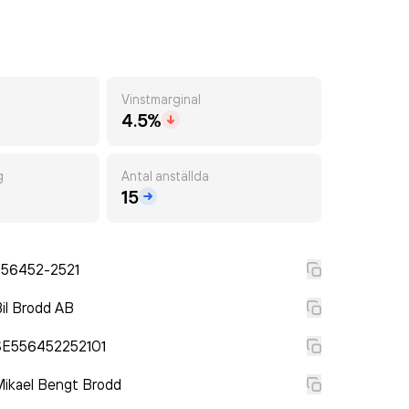
Vinstmarginal
4.5%
g
Antal anställda
15
556452-2521
il Brodd AB
SE556452252101
ikael Bengt Brodd