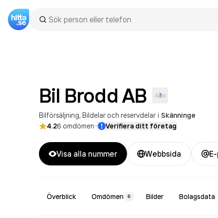
Bil Brodd
AB
Bilförsäljning
Bildelar och reservdelar
i
Skänninge
·
4.2
6
omdömen
Verifiera ditt företag
Visa alla nummer
Webbsida
E-
Överblick
Omdömen
Bilder
Bolagsdata
6