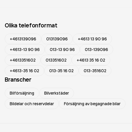
Olika telefonformat
+4613139096
013139096
+4613 13 90 96
+4613-13 90 96
013-13 90 96
013-139096
+4613351602
013351602
+4613 35 16 02
+4613-35 16 02
013-35 16 02
013-351602
Branscher
Bilförsäljning
Bilverkstäder
Bildelar och reservdelar
Försäljning av begagnade bilar