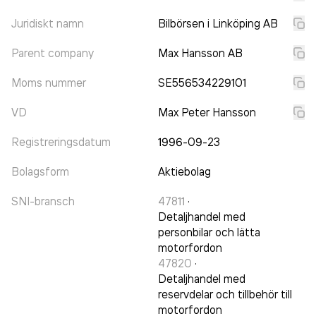
Juridiskt namn
Bilbörsen i Linköping AB
Parent company
Max Hansson AB
Moms nummer
SE556534229101
VD
Max Peter Hansson
Registreringsdatum
1996-09-23
Bolagsform
Aktiebolag
SNI-bransch
47811
·
Detaljhandel med
personbilar och lätta
motorfordon
47820
·
Detaljhandel med
reservdelar och tillbehör till
motorfordon