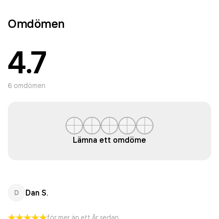
Omdömen
4.7
6
omdömen
Lämna ett omdöme
Dan S.
D
för mer än ett år sedan