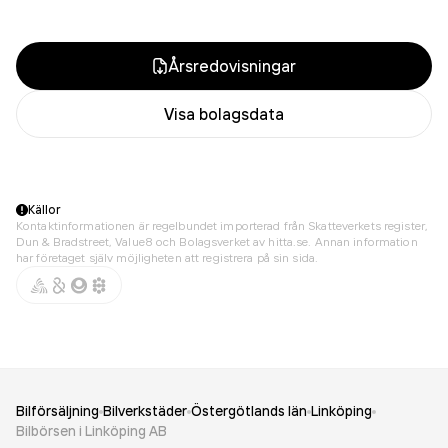
Årsredovisningar
Visa bolagsdata
Källor
Kontaktinformationen är regelbundet importerad från Skatteverkets register,
Dun & Bradstreet, Value8 och Bolagsverket av hitta.se. Annan information
har företaget själv möjligheten att registrera på sin sida.
Bilförsäljning
Bilverkstäder
Östergötlands län
Linköping
Bilbörsen i Linköping AB