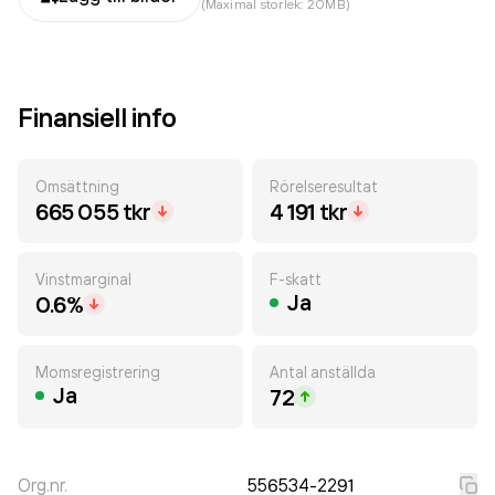
(Maximal storlek: 20MB)
Finansiell info
Omsättning
Rörelseresultat
665 055 tkr
4 191 tkr
Vinstmarginal
F-skatt
Ja
0.6%
Momsregistrering
Antal anställda
Ja
72
Org.nr.
556534-2291