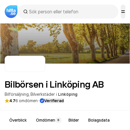
Bilbörsen i Linköping
AB
Bilförsäljning
Bilverkstäder
i
Linköping
·
4.7
6
omdömen
Verifierad
Överblick
Omdömen
Bilder
Bolagsdata
6