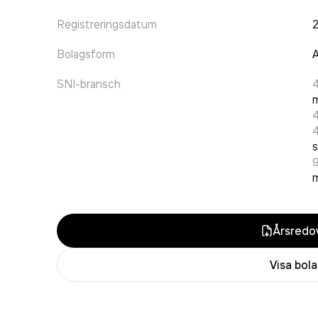
Registreringsdatum
Bolagsform
A
SNI-bransch
4
s
9
m
Årsredov
Visa bol