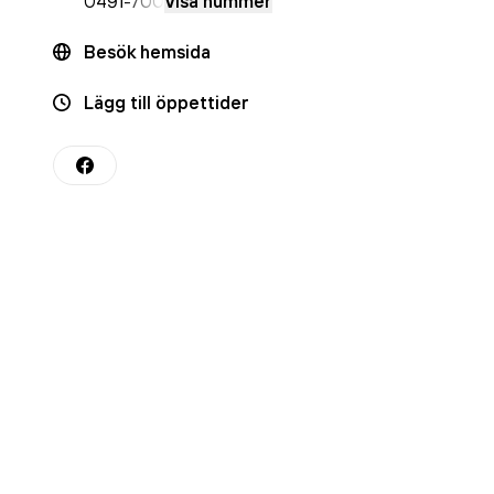
0491
-700
Visa nummer
Besök hemsida
Lägg till öppettider