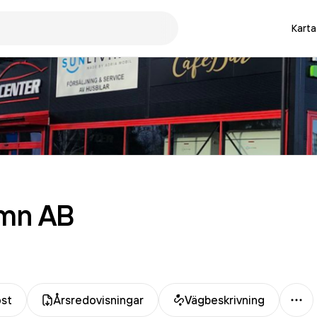
Karta
amn
AB
Mer
ost
Årsredovisningar
Vägbeskrivning