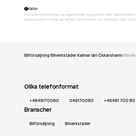
Källor
Kontaktinformationen är regelbundet importerad från Skatteverkets 
Bolagsverket av hitta.se. Annan information har företaget själv möjli
Bilförsäljning
Bilverkstäder
Kalmar län
Oskarshamn
Bilce
Olika telefonformat
+4649170080
049170080
+46491 700 80
Branscher
Bilförsäljning
Bilverkstäder