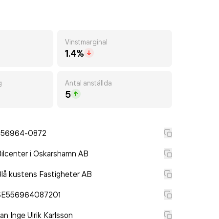
Vinstmarginal
1.4%
g
Antal anställda
5
556964-0872
ilcenter i Oskarshamn AB
lå kustens Fastigheter AB
SE556964087201
an Inge Ulrik Karlsson