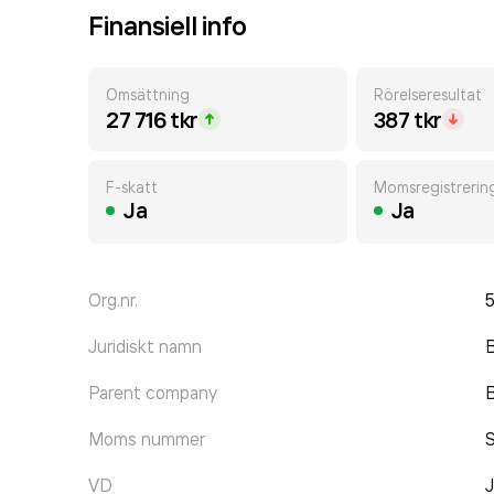
Finansiell info
Omsättning
Rörelseresultat
27 716 tkr
387 tkr
F-skatt
Momsregistrerin
Ja
Ja
Org.nr.
Juridiskt namn
B
Parent company
B
Moms nummer
VD
J