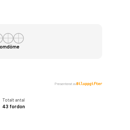
t omdöme
Presenterat av
Totalt antal
43 fordon