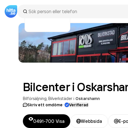
Bilcenter i Oskarsh
Bilförsäljning
Bilverkstäder
i
Oskarshamn
·
Skriv ett omdöme
Verifierad
0491-700
Visa
Webbsida
E-p