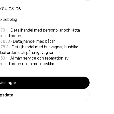
2014-03-06
ktiebolag
7811
·
Detaljhandel med personbilar och lätta
motorfordon
47633
·
Detaljhandel med båtar
47813
·
Detaljhandel med husvagnar, husbilar,
läpfordon och påhängsvagnar
5311
·
Allmän service och reparation av
otorfordon utom motorcyklar
isningar
agsdata