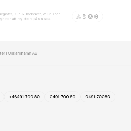
register, Dun & Bradstreet, Value8 och
gheten att registrera på sin sida.
nter i Oskarshamn AB
+46491-700 80
0491-700 80
0491-70080