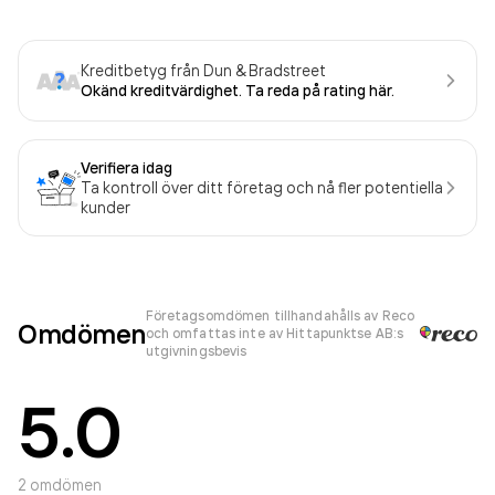
Kreditbetyg från Dun & Bradstreet
Okänd kreditvärdighet. Ta reda på rating här.
Verifiera idag
Ta kontroll över ditt företag och nå fler potentiella
kunder
Företagsomdömen tillhandahålls av Reco
Omdömen
och omfattas inte av Hittapunktse AB:s
utgivningsbevis
5.0
2
omdömen