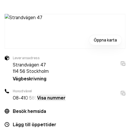
jobbade 36 personer på företaget. Bolaget är ett
aktiebolag som varit aktivt sedan 2011. Billhop AB
omsatte
47 409 000,00 kr
senaste räkenskapsåret (2025).
Öppna karta
Leveransadress
Strandvägen 47
114 56
Stockholm
Vägbeskrivning
Huvudväxel
08-4
10 585
Visa nummer
Besök hemsida
Lägg till öppettider