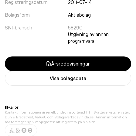
Registreringsdatum
2011-07-14
Bolagsform
Aktiebolag
SNI-bransch
58290
·
Utgivning av annan
programvara
Årsredovisningar
Visa bolagsdata
Källor
Kontaktinformationen är regelbundet importerad från Skatteverkets register,
Dun & Bradstreet, Value8 och Bolagsverket av hitta.se. Annan information
har företaget själv möjligheten att registrera på sin sida.