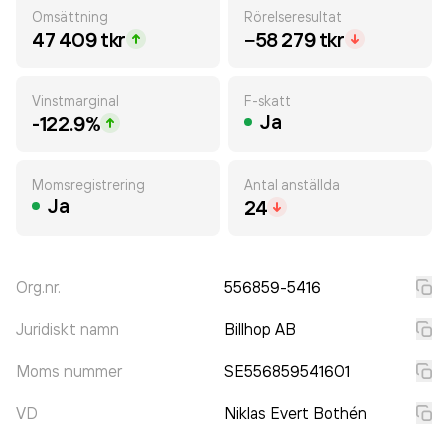
Omsättning
Rörelseresultat
47 409 tkr
−58 279 tkr
Vinstmarginal
F-skatt
Ja
-122.9%
Momsregistrering
Antal anställda
Ja
24
Org.nr.
556859-5416
Juridiskt namn
Billhop AB
Moms nummer
SE556859541601
VD
Niklas Evert Bothén