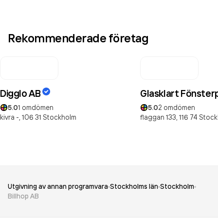
Rekommenderade företag
Digglo AB
Glasklart Fönster
5.0
1
omdömen
5.0
2
omdömen
kivra -,
106 31
Stockholm
flaggan 133,
116 74
Stock
Utgivning av annan programvara
Stockholms län
Stockholm
Billhop AB