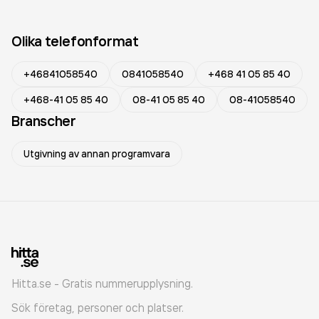
Olika telefonformat
+46841058540
0841058540
+468 41 05 85 40
+468-41 05 85 40
08-41 05 85 40
08-41058540
Branscher
Utgivning av annan programvara
Hitta.se - Gratis nummerupplysning.
Sök företag, personer och platser.