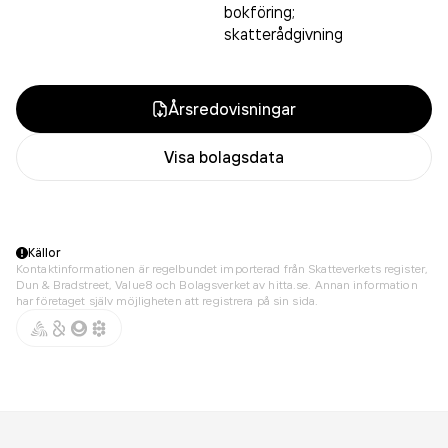
bokföring;
skatterådgivning
Årsredovisningar
Visa bolagsdata
Källor
Kontaktinformationen är regelbundet importerad från Skatteverkets register,
Dun & Bradstreet, Value8 och Bolagsverket av hitta.se. Annan information
har företaget själv möjligheten att registrera på sin sida.