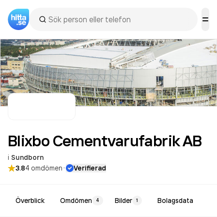
Blixbo Cementvarufabrik
AB
i
Sundborn
·
3.8
4
omdömen
Verifierad
Överblick
Omdömen
Bilder
Bolagsdata
4
1