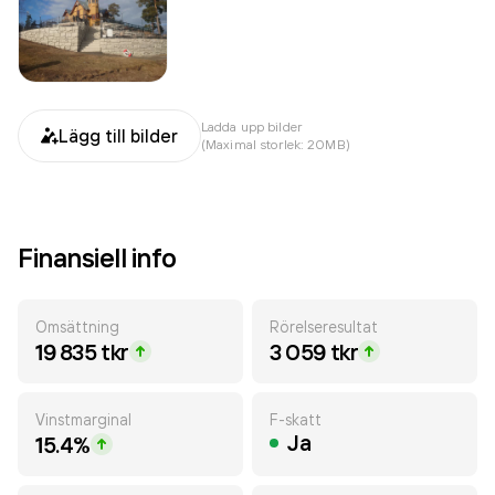
Ladda upp bilder
Lägg till bilder
(Maximal storlek: 20MB)
Finansiell info
Omsättning
Rörelseresultat
19 835 tkr
3 059 tkr
Vinstmarginal
F-skatt
Ja
15.4%