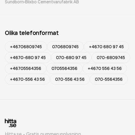
Sundborn
Blixbo Cementvarufabrik AB
Olika telefonformat
+46706809745
0706809745
+4670 680 97 45
+4670-680 97 45
070-680 97 45
070-6809745
+46705564356
0705564356
+4670 556 43 56
+4670-556 43 56
070-556 43 56
070-5564356
Hitta.se - Gratis nummerupplysning.