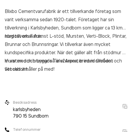
Blixbo Cementvarufabrik är ett tillverkande företag som
varit verksamma sedan 1920-talet. Företaget har sin
tillverkning i Karlsbyheden, Sundborn som ligger ca 13 km
nordost om Falun.
Idag tillverkas främst L-stöd, Mursten, Verti-Block, Plintar,
Brunnar och Brunnsringar. Vi tillverkar även mycket
kundspecifika produkter. När det gäller allt från stödmur till
mursten och brunnar så är vi experter inom området och
Vi var med och byggde Tele2Arena, bredvid Globen i
vet vad vi håller på med!
Stockholm.
Besöksadress
karlsbyheden
790 15
Sundborn
Telefonnummer