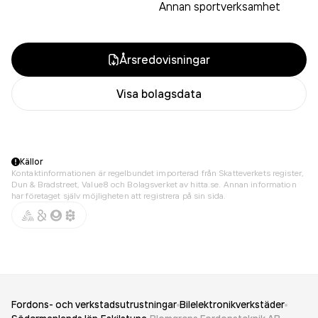
Annan sportverksamhet
Årsredovisningar
Visa bolagsdata
Källor
Kontaktinformationen är regelbundet importerad från Skatteverkets register,
Dun & Bradstreet, Value8 och Bolagsverket av hitta.se. Annan information
har företaget själv möjligheten att registrera på sin sida.
Fordons- och verkstadsutrustningar
Bilelektronikverkstäder