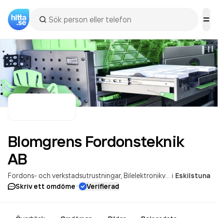
Blomgrens Fordonsteknik
AB
Fordons- och verkstadsutrustningar
Bilelektronikverkstäder
i
Eskilstuna
·
Skriv ett omdöme
Verifierad