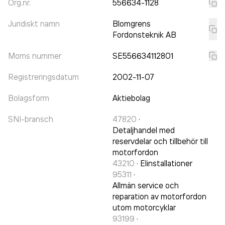
Org.nr.
556634-1128
Juridiskt namn
Blomgrens
Fordonsteknik AB
Moms nummer
SE556634112801
Registreringsdatum
2002-11-07
Bolagsform
Aktiebolag
SNI-bransch
47820
·
Detaljhandel med
reservdelar och tillbehör till
motorfordon
43210
·
Elinstallationer
95311
·
Allmän service och
reparation av motorfordon
utom motorcyklar
93199
·