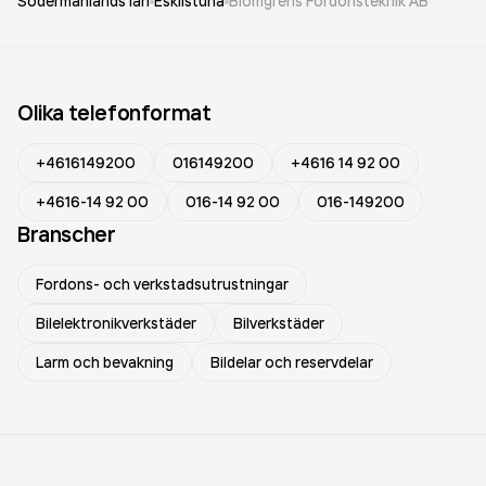
Södermanlands län
Eskilstuna
Blomgrens Fordonsteknik AB
Olika telefonformat
+4616149200
016149200
+4616 14 92 00
+4616-14 92 00
016-14 92 00
016-149200
Branscher
Fordons- och verkstadsutrustningar
Bilelektronikverkstäder
Bilverkstäder
Larm och bevakning
Bildelar och reservdelar