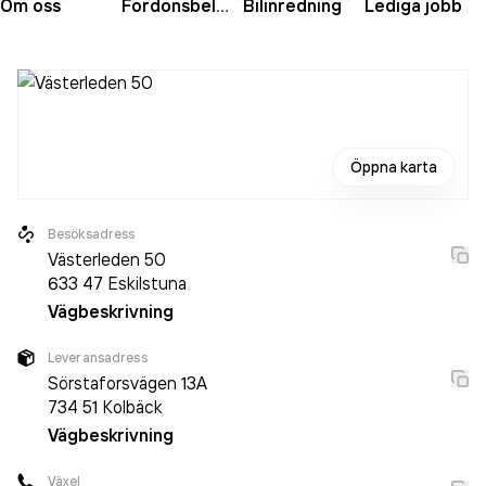
Om oss
Fordonsbelysning
Bilinredning
Lediga jobb
Öppna karta
Besöksadress
Västerleden 50
633 47
Eskilstuna
Vägbeskrivning
Leveransadress
Sörstaforsvägen 13A
734 51
Kolbäck
Vägbeskrivning
Växel