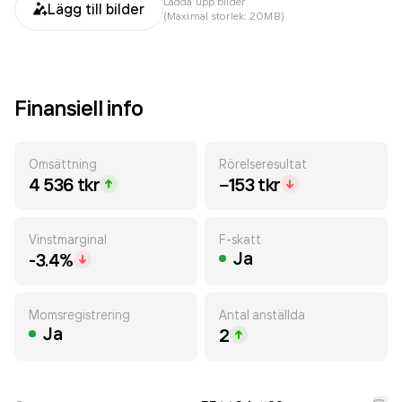
Ladda upp bilder
Lägg till bilder
(Maximal storlek: 20MB)
Finansiell info
Omsättning
Rörelseresultat
4 536 tkr
−153 tkr
Vinstmarginal
F-skatt
Ja
-3.4%
Momsregistrering
Antal anställda
Ja
2