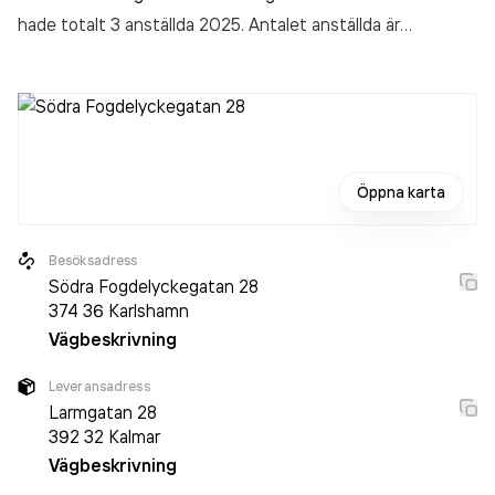
hade totalt 3 anställda 2025. Antalet anställda är
oförändrat sedan året innan. Bolaget är ett aktiebolag som
varit aktivt sedan 2006. Bo1 Syd AB - Svensk
Fastighetsförmedling
omsatte 2 115 000,00 kr
senaste
räkenskapsåret (2025).
Öppna karta
Besöksadress
Södra Fogdelyckegatan 28
374 36
Karlshamn
Vägbeskrivning
Leveransadress
Larmgatan 28
392 32
Kalmar
Vägbeskrivning