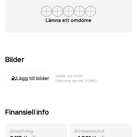
Lämna ett omdöme
Bilder
Ladda upp bilder
Lägg till bilder
(Maximal storlek: 20MB)
Finansiell info
Omsättning
Rörelseresultat