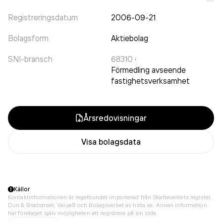
Registreringsdatum
2006-09-21
Bolagsform
Aktiebolag
SNI-bransch
68310
·
Förmedling avseende
fastighetsverksamhet
Årsredovisningar
Visa bolagsdata
Källor
Kontaktinformationen är regelbundet importerad från Skatteverkets register,
Dun & Bradstreet, Value8 och Bolagsverket av hitta.se. Annan information
har företaget själv möjligheten att registrera på sin sida.