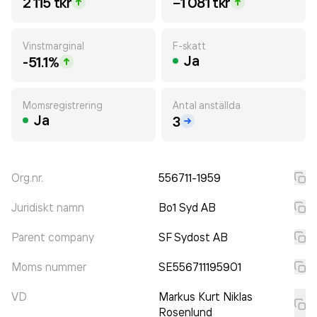
2 115 tkr
−1 081 tkr
Vinstmarginal
F-skatt
Ja
-51.1%
Momsregistrering
Antal anställda
Ja
3
Org.nr.
556711-1959
Juridiskt namn
Bo1 Syd AB
Parent company
SF Sydost AB
Moms nummer
SE556711195901
VD
Markus Kurt Niklas
Rosenlund