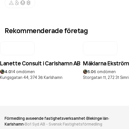
Rekommenderade företag
Lanette Consult i Carlshamn AB
Mäklarna Ekströ
4.0
14
omdömen
5.0
6
omdömen
Kungsgatan 44,
374 36
Karlshamn
Storgatan 11,
272 31
Simr
Förmedling avseende fastighetsverksamhet
Blekinge län
Karlshamn
Bo1 Syd AB - Svensk Fastighetsförmedling