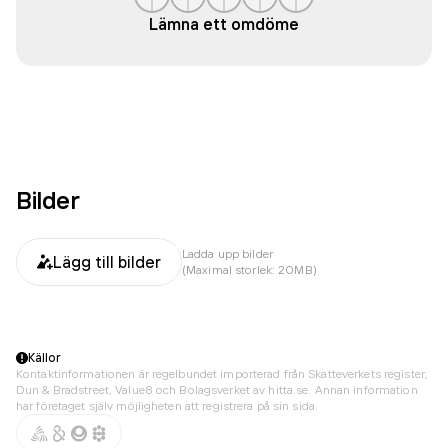
Lämna ett omdöme
Bilder
Ladda upp bilder
Lägg till bilder
(Maximal storlek: 20MB)
Källor
Kontaktinformationen är regelbundet importerad från Skatteverkets register,
Dun & Bradstreet, Value8 och Bolagsverket av hitta.se. Annan information
har företaget själv möjligheten att registrera på sin sida.