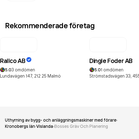
Rekommenderade företag
Rallco AB
Dingle Foder AB
5.0
3
omdömen
5.0
1
omdömen
Lundavägen 147,
212 25
Malmö
Strömstadsvägen 33,
455
Uthyrning av bygg- och anläggningsmaskiner med förare
Kronobergs län
Vislanda
Bosses Gräv Och Planering