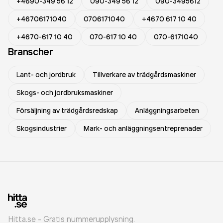
+4690-349 56 12
090-349 56 12
090-3495612
+46706171040
0706171040
+4670 617 10 40
+4670-617 10 40
070-617 10 40
070-6171040
Branscher
Lant- och jordbruk
Tillverkare av trädgårdsmaskiner
Skogs- och jordbruksmaskiner
Försäljning av trädgårdsredskap
Anläggningsarbeten
Skogsindustrier
Mark- och anläggningsentreprenader
Hitta.se - Gratis nummerupplysning.