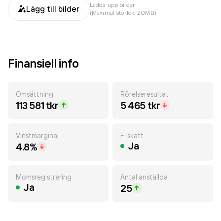
Ladda upp bilder
Lägg till bilder
(Maximal storlek: 20MB)
Finansiell info
Omsättning
Rörelseresultat
113 581 tkr
5 465 tkr
Vinstmarginal
F-skatt
Ja
4.8%
Momsregistrering
Antal anställda
Ja
25