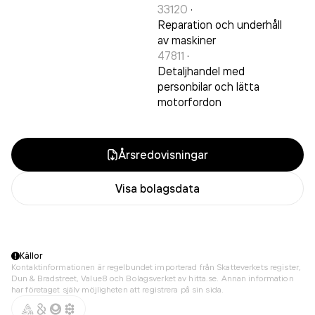
33120
·
Reparation och underhåll
av maskiner
47811
·
Detaljhandel med
personbilar och lätta
motorfordon
Årsredovisningar
Visa bolagsdata
Källor
Kontaktinformationen är regelbundet importerad från Skatteverkets register,
Dun & Bradstreet, Value8 och Bolagsverket av hitta.se. Annan information
har företaget själv möjligheten att registrera på sin sida.