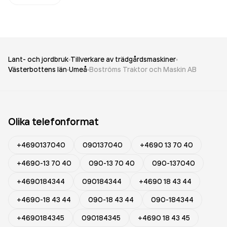
Lant- och jordbruk
Tillverkare av trädgårdsmaskiner
Västerbottens län
Umeå
Boströms Traktor och Maskin AB
Olika telefonformat
+4690137040
090137040
+4690 13 70 40
+4690-13 70 40
090-13 70 40
090-137040
+4690184344
090184344
+4690 18 43 44
+4690-18 43 44
090-18 43 44
090-184344
+4690184345
090184345
+4690 18 43 45