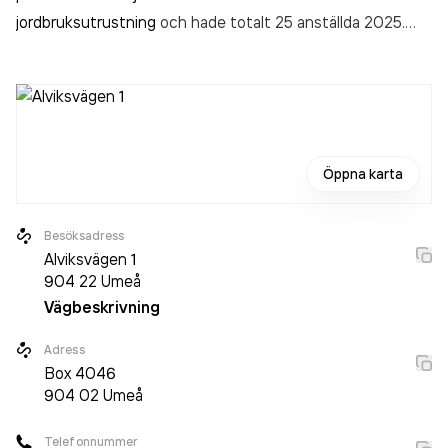
jordbruksutrustning
och hade totalt 25 anställda 2025.
Antalet anställda har ökat med 1 person sedan 2024 då
det jobbade 24 personer på företaget. Bolaget är ett
aktiebolag som varit aktivt sedan 1987. Boströms Traktor
och Maskin AB
omsatte 113 581 000,00 kr
senaste
räkenskapsåret (2025).
Öppna karta
Besöksadress
Alviksvägen 1
904 22
Umeå
Vägbeskrivning
Adress
Box
4046
904 02
Umeå
Telefonnummer