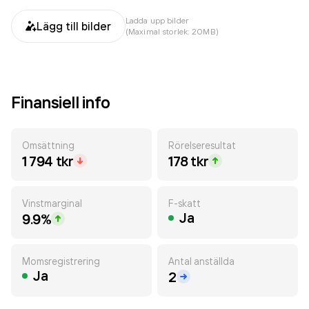
Ladda upp bilder
Lägg till bilder
(Maximal storlek: 20MB)
Finansiell info
Omsättning
Rörelseresultat
1 794 tkr
178 tkr
Vinstmarginal
F-skatt
Ja
9.9%
Momsregistrering
Antal anställda
Ja
2