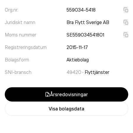
Org.nr.
559034-5418
Juridiskt namn
Bra Flytt Sverige AB
Moms nummer
SE559034541801
Registreringsdatum
2015-11-17
Bolagsform
Aktiebolag
SNI-bransch
49420
·
Flyttjänster
Årsredovisningar
Visa bolagsdata