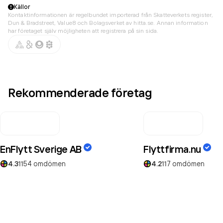
Källor
Kontaktinformationen är regelbundet importerad från Skatteverkets register,
Dun & Bradstreet, Value8 och Bolagsverket av hitta.se. Annan information
har företaget själv möjligheten att registrera på sin sida.
Rekommenderade företag
EnFlytt Sverige AB
Flyttfirma.nu
4.3
1154
omdömen
4.2
117
omdömen