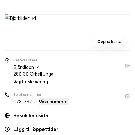
2015. Bra Flytt AB
omsatte 1 794 000,00 kr
senaste
räkenskapsåret (2025).
Öppna karta
Besöksadress
Björkliden 14
286 36
Örkelljunga
Vägbeskrivning
Telefonnummer
073-
387 79
Visa nummer
Besök hemsida
Lägg till öppettider