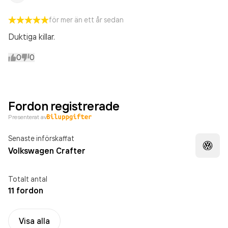
för mer än ett år sedan
Duktiga killar.
0
0
Fordon registrerade
Presenterat av
Senaste införskaffat
Volkswagen Crafter
Totalt antal
11 fordon
Visa alla