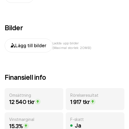
Bilder
Ladda upp bilder
Lägg till bilder
(Maximal storlek: 20MB)
Finansiell info
Omsättning
Rörelseresultat
12 540 tkr
1 917 tkr
Vinstmarginal
F-skatt
Ja
15.3%