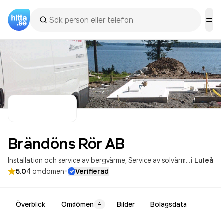
Brändöns Rör
AB
Installation och service av bergvärme
Service av solvärme och vindkraft
i
Luleå
·
5.0
4
omdömen
Verifierad
Överblick
Omdömen
Bilder
Bolagsdata
4