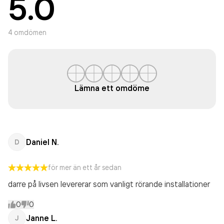
5.0
4
omdömen
Lämna ett omdöme
Daniel N.
D
för mer än ett år sedan
darre på livsen levererar som vanligt rörande installationer
0
0
Janne L.
J