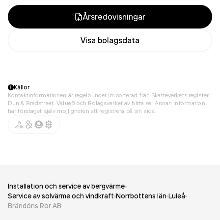
Årsredovisningar
Visa bolagsdata
Källor
Kontaktinformationen är regelbundet importerad från Skatteverkets register,
Dun & Bradstreet, Value8 och Bolagsverket av hitta.se. Annan information
har företaget själv möjligheten att registrera på sin sida.
Installation och service av bergvärme
Service av solvärme och vindkraft
Norrbottens län
Luleå
Brändöns Rör AB