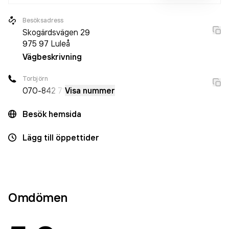
Besöksadress
Skogärdsvägen 29
975 97
Luleå
Vägbeskrivning
Torbjörn
070-
842 71
Visa nummer
Besök hemsida
Lägg till öppettider
Omdömen