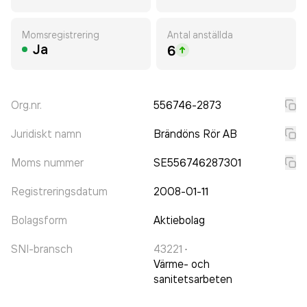
Momsregistrering
Antal anställda
Ja
6
Org.nr.
556746-2873
Juridiskt namn
Brändöns Rör AB
Moms nummer
SE556746287301
Registreringsdatum
2008-01-11
Bolagsform
Aktiebolag
SNI-bransch
43221
·
Värme- och
sanitetsarbeten