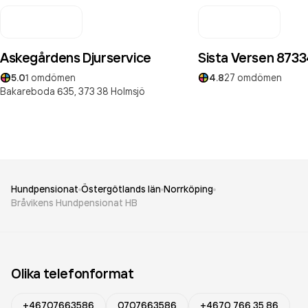
Askegårdens Djurservice
Sista Versen 8733
5.0
1
omdömen
4.8
27
omdömen
Bakareboda 635,
373 38
Holmsjö
Hundpensionat
Östergötlands län
Norrköping
Bråvikens Hundpensionat HB
Olika telefonformat
+46707663586
0707663586
+4670 766 35 86