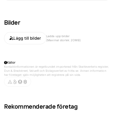
Bilder
Ladda upp bilder
Lägg till bilder
(Maximal storlek: 20MB)
Källor
Kontaktinformationen är regelbundet importerad från Skatteverkets register,
Dun & Bradstreet, Value8 och Bolagsverket av hitta.se. Annan information
har företaget själv möjligheten att registrera på sin sida.
Rekommenderade företag