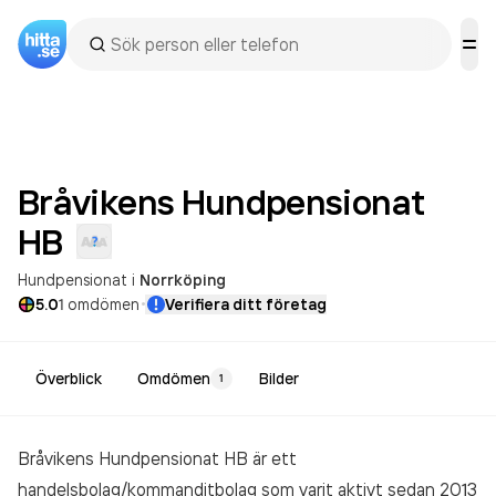
Bråvikens Hundpensionat
HB
Hundpensionat
i
Norrköping
·
5.0
1
omdömen
Verifiera ditt företag
Överblick
Omdömen
Bilder
1
Bråvikens Hundpensionat HB är ett
handelsbolag/kommanditbolag som varit aktivt sedan 2013