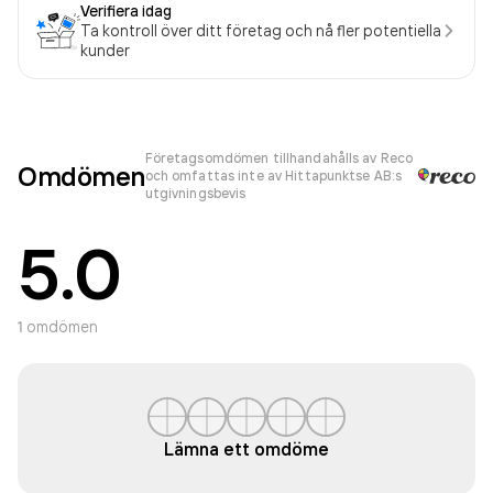
Verifiera idag
Ta kontroll över ditt företag och nå fler potentiella
kunder
Företagsomdömen tillhandahålls av Reco
Omdömen
och omfattas inte av Hittapunktse AB:s
utgivningsbevis
5.0
1
omdömen
Lämna ett omdöme