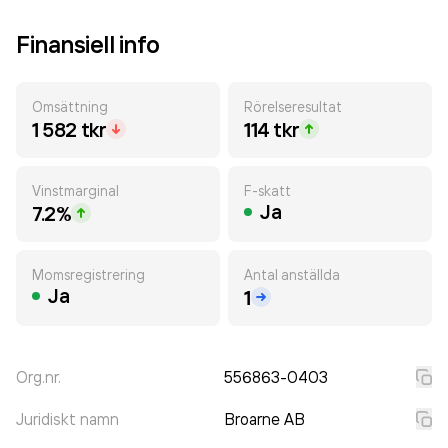
Finansiell info
Omsättning
Rörelseresultat
1 582 tkr
114 tkr
Vinstmarginal
F-skatt
Ja
7.2%
Momsregistrering
Antal anställda
Ja
1
Org.nr.
556863-0403
Juridiskt namn
Broarne AB