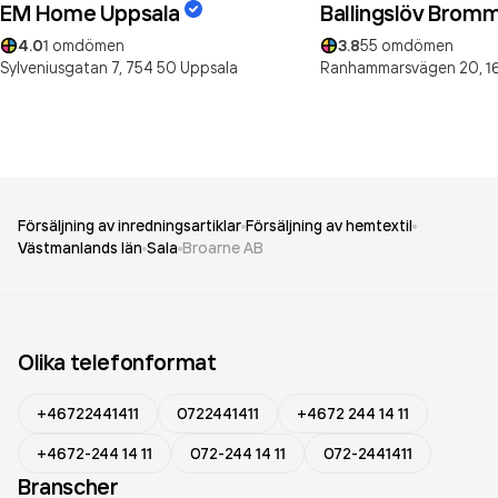
EM Home Uppsala
Ballingslöv Brom
4.0
1
omdömen
3.8
55
omdömen
Sylveniusgatan 7,
754 50
Uppsala
Ranhammarsvägen 20,
1
Försäljning av inredningsartiklar
Försäljning av hemtextil
Västmanlands län
Sala
Broarne AB
Olika telefonformat
+46722441411
0722441411
+4672 244 14 11
+4672-244 14 11
072-244 14 11
072-2441411
Branscher