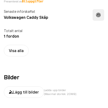
Presenterat av
Senaste införskaffat
Volkswagen Caddy Skåp
Totalt antal
1 fordon
Visa alla
Bilder
Ladda upp bilder
Lägg till bilder
(Maximal storlek: 20MB)