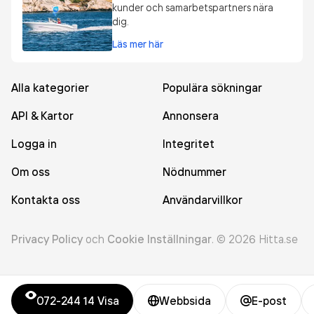
kunder och samarbetspartners nära
dig.
Läs mer här
Alla kategorier
Populära sökningar
API & Kartor
Annonsera
Logga in
Integritet
Om oss
Nödnummer
Kontakta oss
Användarvillkor
Privacy Policy
och
Cookie Inställningar
.
©
2026
Hitta.se
072-244 14
Visa
Webbsida
E-post