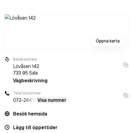
anställda är oförändrat sedan året innan. Bolaget är ett
aktiebolag som varit aktivt sedan 2011. Broarne AB
omsatte 1 582 000,00 kr
senaste räkenskapsåret (2025).
Öppna karta
Besöksadress
Lövåsen 142
733 95
Sala
Vägbeskrivning
Telefonnummer
072-
244 14
Visa nummer
Besök hemsida
Lägg till öppettider