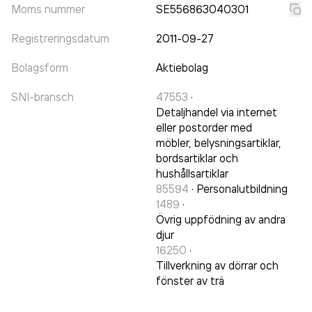
Moms nummer
SE556863040301
Registreringsdatum
2011-09-27
Bolagsform
Aktiebolag
SNI-bransch
47553
·
Detaljhandel via internet
eller postorder med
möbler, belysningsartiklar,
bordsartiklar och
hushållsartiklar
85594
·
Personalutbildning
1489
·
Övrig uppfödning av andra
djur
16250
·
Tillverkning av dörrar och
fönster av trä