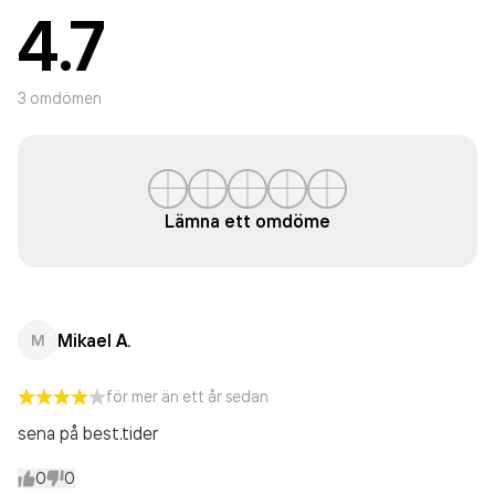
4.7
3
omdömen
Lämna ett omdöme
Mikael A.
M
för mer än ett år sedan
sena på best.tider
0
0