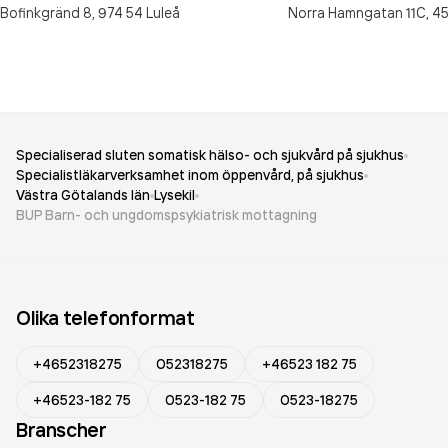
Bofinkgränd 8,
974 54
Luleå
Norra Hamngatan 11C,
45
Specialiserad sluten somatisk hälso- och sjukvård på sjukhus
Specialistläkarverksamhet inom öppenvård, på sjukhus
Västra Götalands län
Lysekil
BUP Barn- och ungdomspsykiatrisk mottagning
Olika telefonformat
+4652318275
052318275
+46523 182 75
+46523-182 75
0523-182 75
0523-18275
Branscher