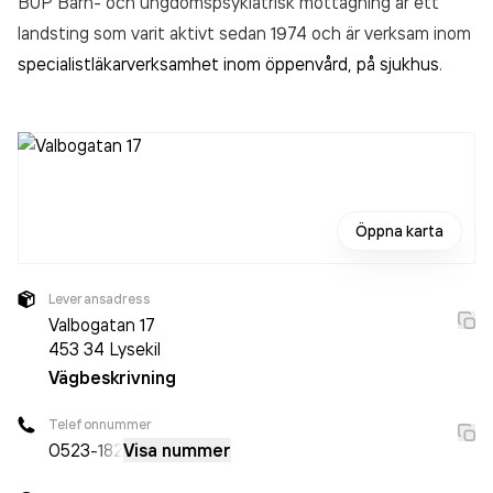
BUP Barn- och ungdomspsykiatrisk mottagning är ett
landsting som varit aktivt sedan 1974 och är verksam inom
specialistläkarverksamhet inom öppenvård, på sjukhus
.
Öppna karta
Leveransadress
Valbogatan 17
453 34
Lysekil
Vägbeskrivning
Telefonnummer
0523
-182
Visa nummer