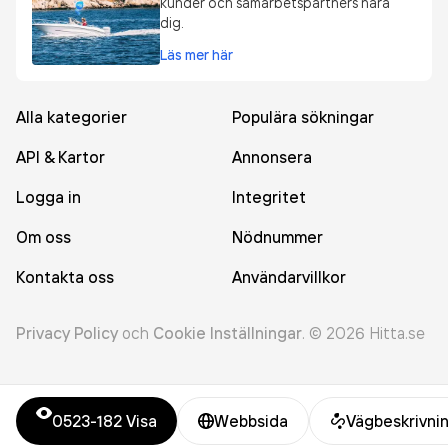
kunder och samarbetspartners nära
dig.
Läs mer här
Alla kategorier
Populära sökningar
API & Kartor
Annonsera
Logga in
Integritet
Om oss
Nödnummer
Kontakta oss
Användarvillkor
Privacy Policy
och
Cookie Inställningar
.
©
2026
Hitta.se
0523-182
Visa
Webbsida
Vägbeskrivni