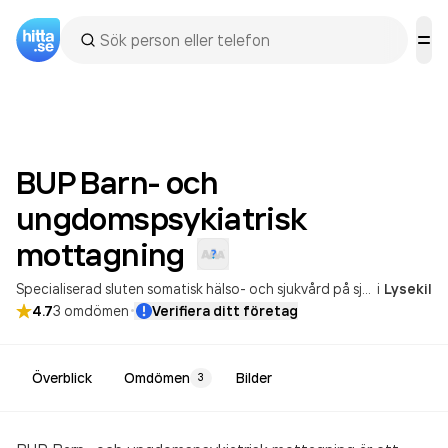
BUP Barn- och
ungdomspsykiatrisk
mottagning
Specialiserad sluten somatisk hälso- och sjukvård på sjukhus
i
Lysekil
Specia
·
4.7
3
omdömen
Verifiera ditt företag
Överblick
Omdömen
Bilder
3