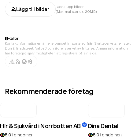
Ladda upp bilder
Lägg till bilder
(Maximal storlek: 20MB)
Källor
Kontaktinformationen är regelbundet importerad från Skatteverkets register,
Dun & Bradstreet, Value8 och Bolagsverket av hitta.se. Annan information
har företaget själv möjligheten att registrera på sin sida.
Rekommenderade företag
Hlr & Sjukvård i Norrbotten AB
Dina Dental
5.0
1
omdömen
5.0
1
omdömen