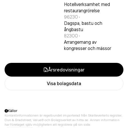
Hotellverksamhet med
restaurangrörelse
96230
·
Dagspa, bastu och
ångbastu
82300
·
Arrangemang av
kongresser och mässor
Årsredovisningar
Visa bolagsdata
Källor
Kontaktinformationen är regelbundet importerad från Skatteverkets register,
Dun & Bradstreet, Value8 och Bolagsverket av hitta.se. Annan information
har företaget själv möjligheten att registrera på sin sida.