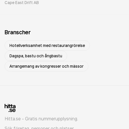
Cape East Drift AB
Branscher
Hotellverksamhet med restaurangrörelse
Dagspa, bastu och ångbastu
Arrangemang av kongresser och mässor
Hitta.se - Gratis nummerupplysning.
Sök företag, personer och platser.