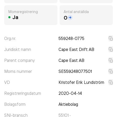
Momsregistrering
Antal anställda
Ja
0
Org.nr.
559248-0775
Juridiskt namn
Cape East Drift AB
Parent company
Cape East AB
Moms nummer
SE559248077501
VD
Kristofer Erik Lundström
Registreringsdatum
2020-04-14
Bolagsform
Aktiebolag
SNI-bransch
55101
·