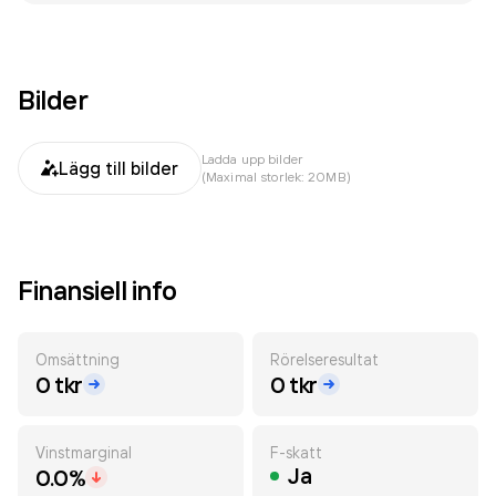
Bilder
Ladda upp bilder
Lägg till bilder
(Maximal storlek: 20MB)
Finansiell info
Omsättning
Rörelseresultat
0 tkr
0 tkr
Vinstmarginal
F-skatt
Ja
0.0%