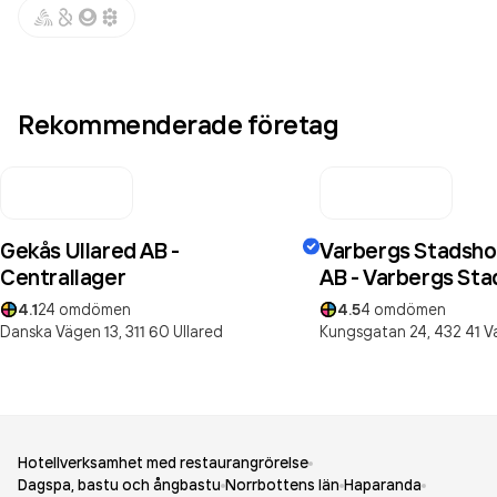
Rekommenderade företag
Gekås Ullared AB -
Varbergs Stadshot
Centrallager
AB - Varbergs Sta
4.1
24
omdömen
4.5
4
omdömen
Danska Vägen 13,
311 60
Ullared
Kungsgatan 24,
432 41
V
Hotellverksamhet med restaurangrörelse
Dagspa, bastu och ångbastu
Norrbottens län
Haparanda