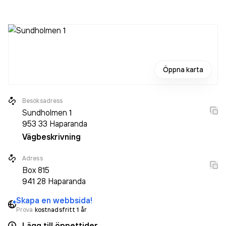
Öppna karta
Besöksadress
Sundholmen 1
953 33
Haparanda
Vägbeskrivning
Adress
Box
815
941 28
Haparanda
Skapa en webbsida!
Prova
kostnadsfritt 1 år
Lägg till öppettider