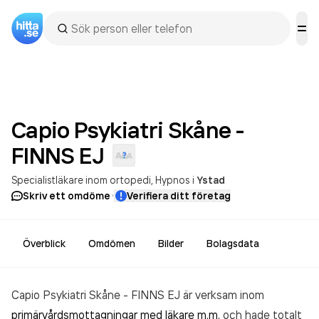
Capio Psykiatri Skåne -
FINNS
EJ
Specialistläkare inom ortopedi
Hypnos
i
Ystad
·
Skriv ett omdöme
Verifiera ditt företag
Överblick
Omdömen
Bilder
Bolagsdata
Capio Psykiatri Skåne - FINNS EJ är verksam inom
primärvårdsmottagningar med läkare m.m.
och hade totalt