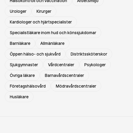
Hälsokontroll och vaccination
Arbetsmiljö
Urologer
Kirurger
Kardiologer och hjärtspecialister
Specialistläkare inom hud och könssjukdomar
Barnläkare
Allmänläkare
Öppen hälso- och sjukvård
Distriktssköterskor
Sjukgymnaster
Vårdcentraler
Psykologer
Övriga läkare
Barnavårdscentraler
Företagshälsovård
Mödravårdscentraler
Husläkare