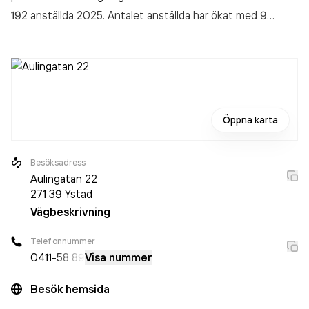
192 anställda 2025. Antalet anställda har ökat med 9
personer sedan 2024 då det jobbade 183 personer på
företaget. Bolaget är ett aktiebolag som varit aktivt sedan
2004. Capio Psykiatri Skåne - FINNS EJ
omsatte
339 772 000,00 kr
senaste räkenskapsåret (2025).
Öppna karta
Besöksadress
Aulingatan 22
271 39
Ystad
Vägbeskrivning
Telefonnummer
0411
-58 89
Visa nummer
Besök hemsida