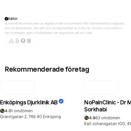
Källor
Kontaktinformationen är regelbundet importerad från Skatteverkets register,
Dun & Bradstreet, Value8 och Bolagsverket av hitta.se. Annan information
har företaget själv möjligheten att registrera på sin sida.
Rekommenderade företag
Enköpings Djurklinik AB
NoPainClinic - Dr
Sorkhabi
4.0
1
omdömen
Granitgatan 2,
749 40
Enköping
4.9
63
omdömen
Karl Johansgatan 100,
4