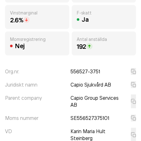
Vinstmarginal
F-skatt
Ja
2.6%
Momsregistrering
Antal anställda
Nej
192
Org.nr.
556527-3751
Juridiskt namn
Capio Sjukvård AB
Parent company
Capio Group Services
AB
Moms nummer
SE556527375101
VD
Karin Maria Hult
Steinberg