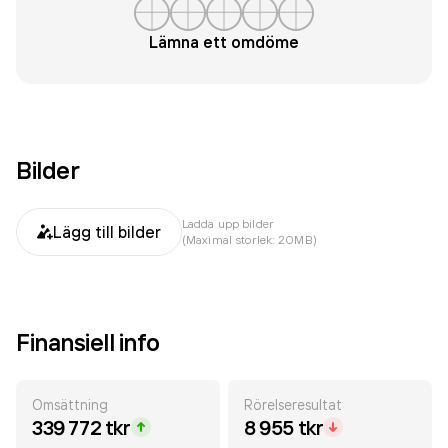
Lämna ett omdöme
Bilder
Ladda upp bilder
Lägg till bilder
(Maximal storlek: 20MB)
Finansiell info
Omsättning
Rörelseresultat
339 772 tkr
8 955 tkr