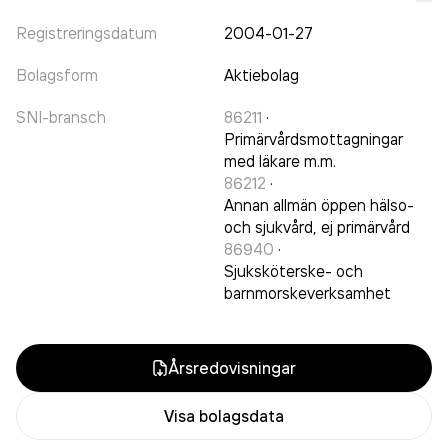
Registreringsdatum
2004-01-27
Bolagsform
Aktiebolag
SNI-bransch
86211
·
Primärvårdsmottagningar
med läkare m.m.
86212
·
Annan allmän öppen hälso-
och sjukvård, ej primärvård
86940
·
Sjuksköterske- och
barnmorskeverksamhet
Årsredovisningar
Visa bolagsdata