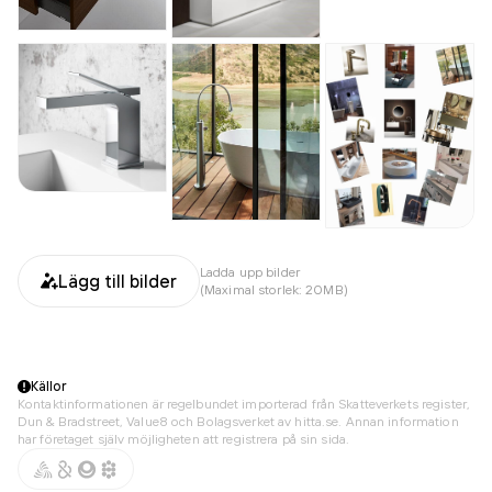
Ladda upp bilder
Lägg till bilder
(Maximal storlek: 20MB)
Källor
Kontaktinformationen är regelbundet importerad från Skatteverkets register,
Dun & Bradstreet, Value8 och Bolagsverket av hitta.se. Annan information
har företaget själv möjligheten att registrera på sin sida.