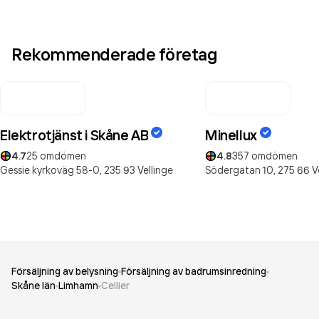
Rekommenderade företag
Elektrotjänst i Skåne AB
Minellux
4.7
25
omdömen
4.8
357
omdömen
Gessie kyrkoväg 58-0,
235 93
Vellinge
Södergatan 10,
275 66
V
Försäljning av belysning
Försäljning av badrumsinredning
Skåne län
Limhamn
Cellier