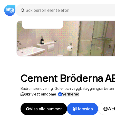
Cement Bröderna
A
Badrumsrenovering
Golv- och väggbeläggningsarbeten
·
Skriv ett omdöme
Verifierad
Visa alla nummer
Hemsida
Web