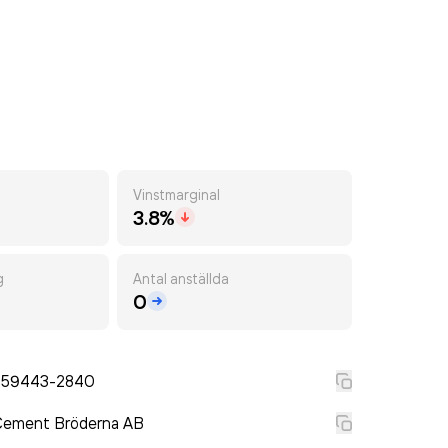
Vinstmarginal
3.8%
g
Antal anställda
0
559443-2840
Cement Bröderna AB