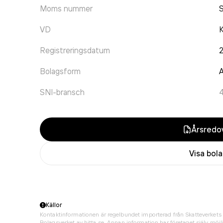
Moms nummer
VD
K
Registreringsdatum
Bolagsform
A
SNI-bransch
Årsredov
Visa bol
Källor
Kontaktinformationen är regelbundet importerad från Skatteverkets 
Bolagsverket av hitta.se. Annan information har företaget själv möjli