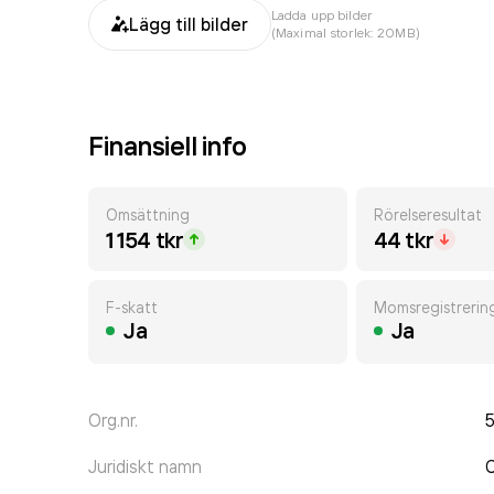
Ladda upp bilder
Lägg till bilder
(Maximal storlek: 20MB)
Finansiell info
Omsättning
Rörelseresultat
1 154 tkr
44 tkr
F-skatt
Momsregistrerin
Ja
Ja
Org.nr.
Juridiskt namn