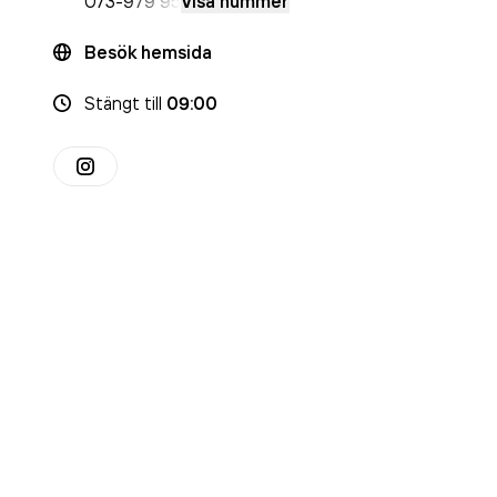
073-
979 95
Visa nummer
Besök hemsida
Stängt
till
09:00