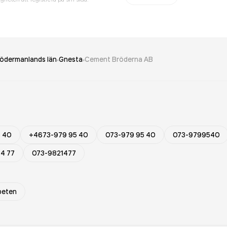
ödermanlands län
Gnesta
Cement Bröderna AB
5 40
+4673-979 95 40
073-979 95 40
073-9799540
14 77
073-9821477
beten