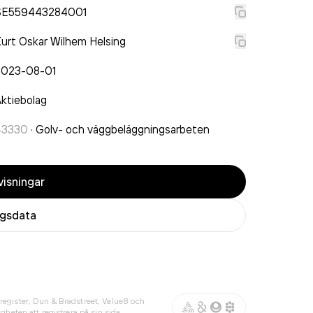
SE559443284001
urt Oskar Wilhem Helsing
2023-08-01
ktiebolag
43330
·
Golv- och väggbeläggningsarbeten
isningar
agsdata
register, Dun & Bradstreet, Value8 och
gheten att registrera på sin sida.