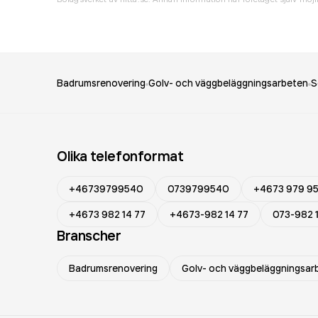
Badrumsrenovering
Golv- och väggbeläggningsarbeten
S
Olika telefonformat
+46739799540
0739799540
+4673 979 9
+4673 982 14 77
+4673-982 14 77
073-982 
Branscher
Badrumsrenovering
Golv- och väggbeläggningsar