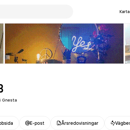
Karta
B
i
Gnesta
bsida
E-post
Årsredovisningar
Vägbes