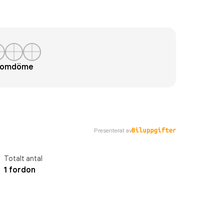
t omdöme
Presenterat av
Totalt antal
1 fordon