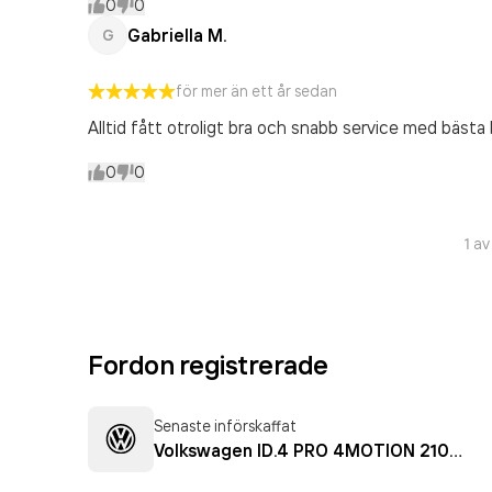
0
0
Gabriella M.
G
för mer än ett år sedan
Alltid fått otroligt bra och snabb service med bäs
0
0
1
a
Fordon registrerade
Senaste införskaffat
Volkswagen ID.4 PRO 4MOTION 210KW