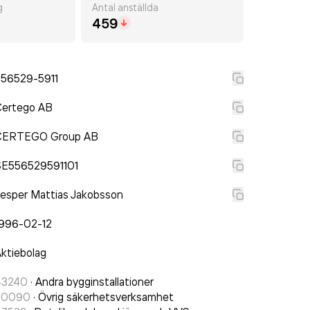
g
Antal anställda
459
556529-5911
Certego AB
CERTEGO Group AB
SE556529591101
esper Mattias Jakobsson
1996-02-12
ktiebolag
43240
·
Andra bygginstallationer
80090
·
Övrig säkerhetsverksamhet