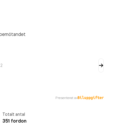
ta bemötandet
v
2
Presenterat av
Totalt antal
351 fordon