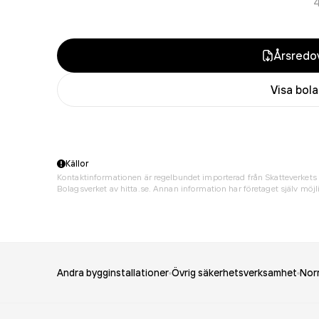
Årsredov
Visa bol
Källor
Kontaktinformationen är regelbundet importerad från Skatteverkets 
Bolagsverket av hitta.se. Annan information har företaget själv möjli
Andra bygginstallationer
Övrig säkerhetsverksamhet
Nor