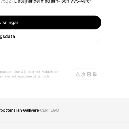
47522
·
Detaljhandel med järn- och VVS-varor
isningar
agsdata
register, Dun & Bradstreet, Value8 och
gheten att registrera på sin sida.
rbottens län
Gällivare
CERTEGO