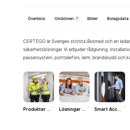
Överblick
Omdömen
Bilder
Bolagsdata
7
CERTEGO är Sveriges största låssmed och en ledan
säkerhetslösningar. Vi erbjuder rådgivning, installat
passersystem, porttelefoni, larm, brandskydd och k
säkerhetsbehov ger dig en trygg partner. För allt du v
Produkter och tjänster
Lösningar och branscher
Smart Access