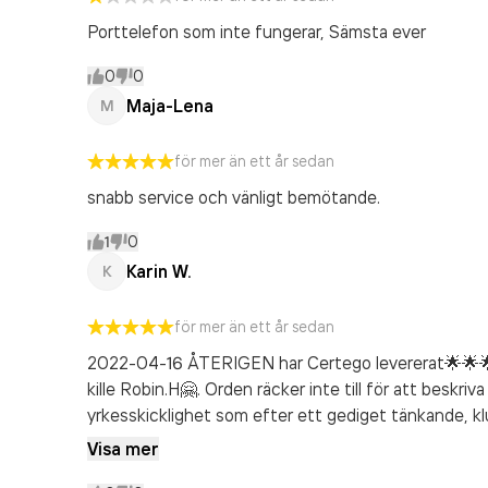
Porttelefon som inte fungerar, Sämsta ever
0
0
Maja-Lena
M
för mer än ett år sedan
snabb service och vänligt bemötande.
1
0
Karin W.
K
för mer än ett år sedan
2022-04-16 ÅTERIGEN har Certego levererat🌟🌟🌟
kille Robin.H🤗. Orden räcker inte till för att besk
yrkesskicklighet som efter ett gediget tänkande, k
Jag är så tacksam över din insats Robin o för att vår
Visa mer
som Certego Fyrislund är🙏. Glad Påsk önskar Karin 