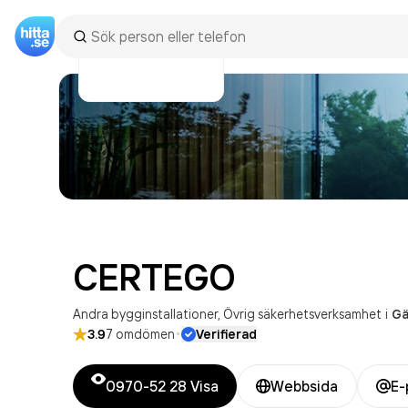
CERTEGO
Andra bygginstallationer
Övrig säkerhetsverksamhet
i
Gä
·
3.9
7
omdömen
Verifierad
0970-52 28
Visa
Webbsida
E-