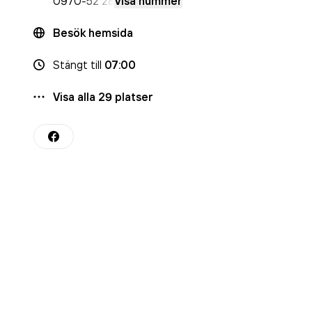
0970
-52 28
Visa nummer
Besök hemsida
Stängt
till
07:00
Visa alla
29
platser