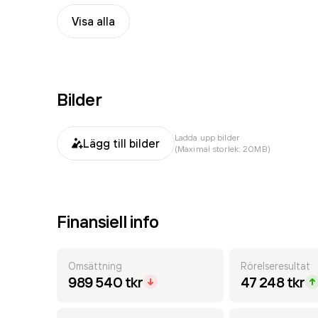
Visa alla
Bilder
Ladda upp bilder
Lägg till bilder
(Maximal storlek: 20MB)
Finansiell info
Omsättning
Rörelseresultat
989 540 tkr
47 248 tkr