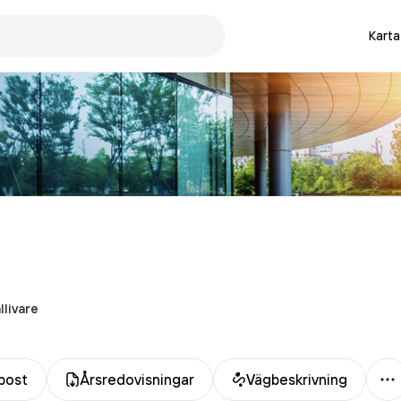
Karta
llivare
M
post
Årsredovisningar
Vägbeskrivning