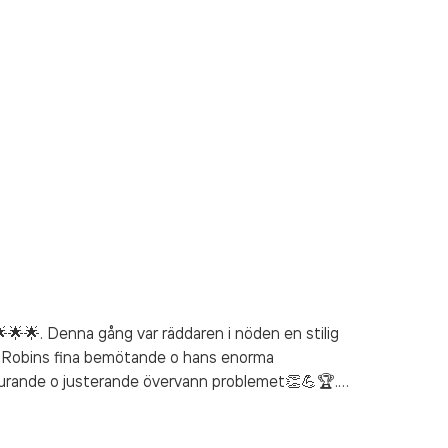
🌟. Denna gång var räddaren i nöden en stilig
riva Robins fina bemötande o hans enorma
lurande o justerande övervann problemet👏💪🏆.
 Brf har en sådan trygg o pålitlig nyckelhanterare
🐣🐤