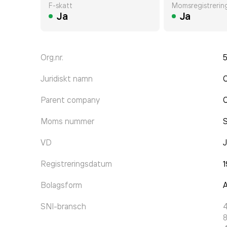
F-skatt
Momsregistrerin
Ja
Ja
Org.nr.
Juridiskt namn
Parent company
Moms nummer
VD
J
Registreringsdatum
Bolagsform
A
SNI-bransch