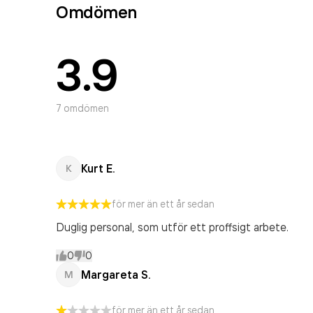
Omdömen
3.9
7
omdömen
Kurt E.
K
för mer än ett år sedan
Duglig personal, som utför ett proffsigt arbete.
0
0
Margareta S.
M
för mer än ett år sedan