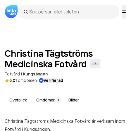
Christina Tägtströms
Medicinska
Fotvård
Fotvård
i
Kungsängen
·
5.0
1
omdömen
Verifierad
Överblick
Omdömen
Bilder
1
Christina Tägtströms Medicinska Fotvård är verksam inom
Fotvård
i Kungsängen.