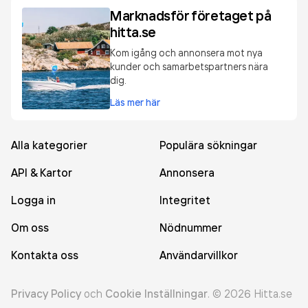
Marknadsför företaget på
hitta.se
Kom igång och annonsera mot nya
kunder och samarbetspartners nära
dig.
Läs mer här
Alla kategorier
Populära sökningar
API & Kartor
Annonsera
Logga in
Integritet
Om oss
Nödnummer
Kontakta oss
Användarvillkor
Privacy Policy
och
Cookie Inställningar
.
©
2026
Hitta.se