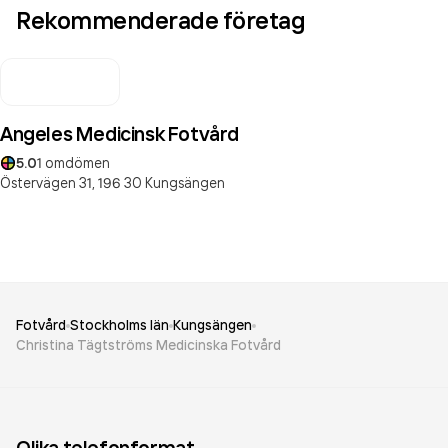
Rekommenderade företag
Angeles Medicinsk Fotvård
5.0
1
omdömen
Östervägen 31,
196 30
Kungsängen
Fotvård
Stockholms län
Kungsängen
Christina Tägtströms Medicinska Fotvård
Olika telefonformat