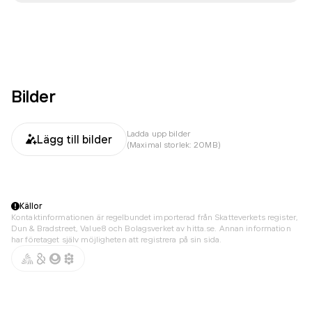
Bilder
Ladda upp bilder
Lägg till bilder
(Maximal storlek: 20MB)
Källor
Kontaktinformationen är regelbundet importerad från Skatteverkets register,
Dun & Bradstreet, Value8 och Bolagsverket av hitta.se. Annan information
har företaget själv möjligheten att registrera på sin sida.