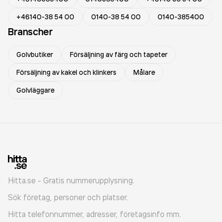
+46140-38 54 00
0140-38 54 00
0140-385400
Branscher
Golvbutiker
Försäljning av färg och tapeter
Försäljning av kakel och klinkers
Målare
Golvläggare
Hitta.se - Gratis nummerupplysning.
Sök företag, personer och platser.
Hitta telefonnummer, adresser, företagsinfo mm.