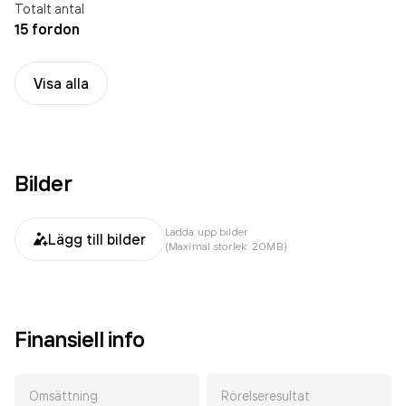
Totalt antal
15 fordon
Visa alla
Bilder
Ladda upp bilder
Lägg till bilder
(Maximal storlek: 20MB)
Finansiell info
Omsättning
Rörelseresultat