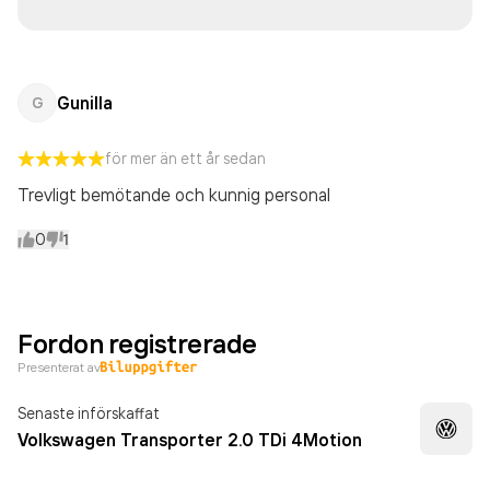
Gunilla
G
för mer än ett år sedan
Trevligt bemötande och kunnig personal
0
1
Fordon registrerade
Presenterat av
Senaste införskaffat
Volkswagen Transporter 2.0 TDi 4Motion