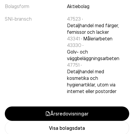
Bolagsform
Aktiebolag
SNI-bransch
47523
·
Detaljhandel med färger,
fernissor och lacker
43341
·
Måleriarbeten
43330
·
Golv- och
väggbeläggningsarbeten
47751
·
Detaljhandel med
kosmetika och
hygienartiklar, utom via
internet eller postorder
Årsredovisningar
Visa bolagsdata