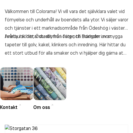
Välkommen till Colorama! Vi vill vara det självklara valet vid
förnyelse och underhåll av boendets alla ytor. Vi säljer varor
och tjänster i ett marknadsområde från Ödeshög i väster,
Aneby i söder, Österbymo i öster, till Boxholm i norr.
I vår butik hittar du allt från färg och mängder av snygga
tapeter till golv, kakel, klinkers och inredning. Här hittar du
ett stort utbud för alla smaker och vi hjälper dig gärna att
hitta det som passar i just ditt hem. Välkomna in till oss på
Colorama i Tranås!
Kontakt
Om oss