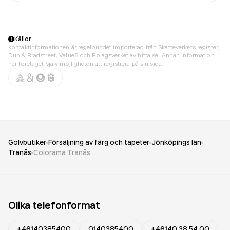
Källor
Kontaktinformationen är regelbundet importerad från Skatteverkets register,
Dun & Bradstreet, Value8 och Bolagsverket av hitta.se. Annan information
har företaget själv möjligheten att registrera på sin sida.
Golvbutiker
Försäljning av färg och tapeter
Jönköpings län
Tranås
Colorama Tranås
Olika telefonformat
+46140385400
0140385400
+46140 38 54 00