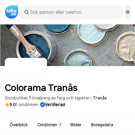
Colorama
Tranås
Golvbutiker
Försäljning av färg och tapeter
i
Tranås
·
5.0
1
omdömen
Verifierad
Överblick
Omdömen
Bilder
Bolagsdata
1