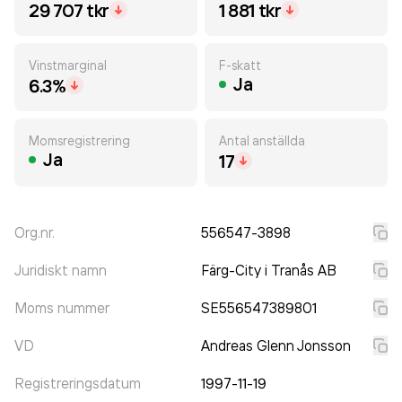
29 707 tkr
1 881 tkr
Vinstmarginal
F-skatt
Ja
6.3%
Momsregistrering
Antal anställda
Ja
17
Org.nr.
556547-3898
Juridiskt namn
Färg-City i Tranås AB
Moms nummer
SE556547389801
VD
Andreas Glenn Jonsson
Registreringsdatum
1997-11-19