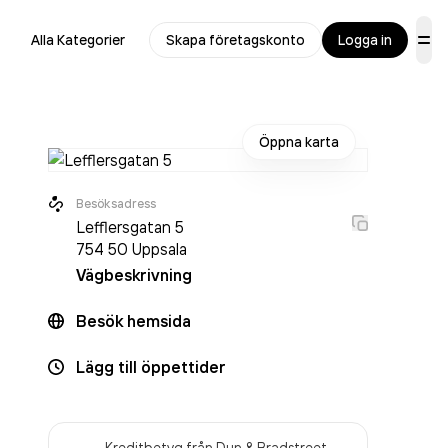
Alla Kategorier
Skapa företagskonto
Logga in
Öppna karta
Besöksadress
Lefflersgatan 5
754 50
Uppsala
Vägbeskrivning
Besök hemsida
Lägg till öppettider
Kreditbetyg från Dun & Bradstreet