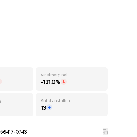
Vinstmarginal
-131.0%
g
Antal anställda
13
556417-0743