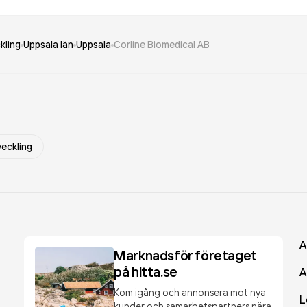
kling
Uppsala län
Uppsala
Corline Biomedical AB
veckling
A
Marknadsför företaget
på hitta.se
A
Kom igång och annonsera mot nya
L
kunder och samarbetspartners nära