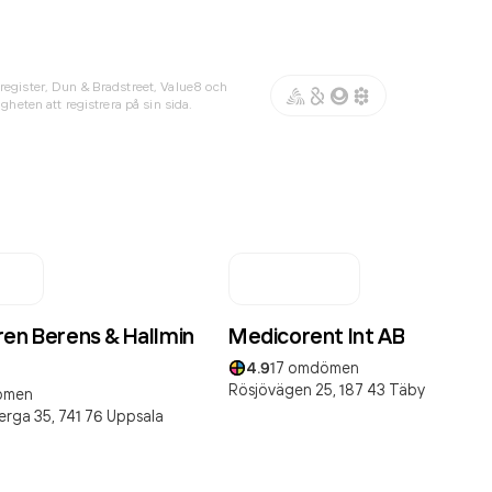
register, Dun & Bradstreet, Value8 och
gheten att registrera på sin sida.
ren Berens & Hallmin
Medicorent Int AB
4.9
17
omdömen
Rösjövägen 25,
187 43
Täby
ömen
rga 35,
741 76
Uppsala