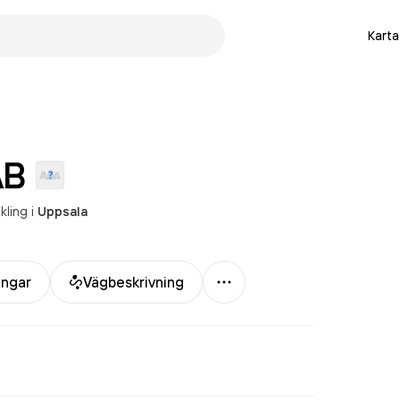
Karta
AB
kling
i
Uppsala
Mer
ingar
Vägbeskrivning