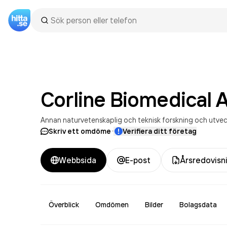
Corline Biomedical
Annan naturvetenskaplig och teknisk forskning och utvec
·
Skriv ett omdöme
Verifiera ditt företag
Webbsida
E-post
Årsredovisn
Överblick
Omdömen
Bilder
Bolagsdata