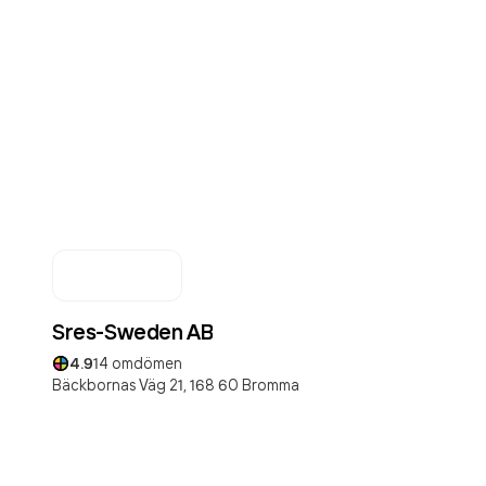
Sres-Sweden AB
4.9
14
omdömen
Bäckbornas Väg 21,
168 60
Bromma