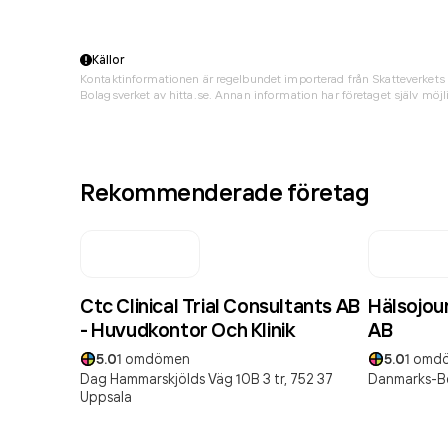
Källor
Kontaktinformationen är regelbundet importerad från Skatteverkets 
Bolagsverket av hitta.se. Annan information har företaget själv möjli
Rekommenderade företag
Ctc Clinical Trial Consultants AB
Hälsojou
- Huvudkontor Och Klinik
AB
5.0
1
omdömen
5.0
1
omd
Dag Hammarskjölds Väg 10B 3 tr,
752 37
Danmarks-Be
Uppsala