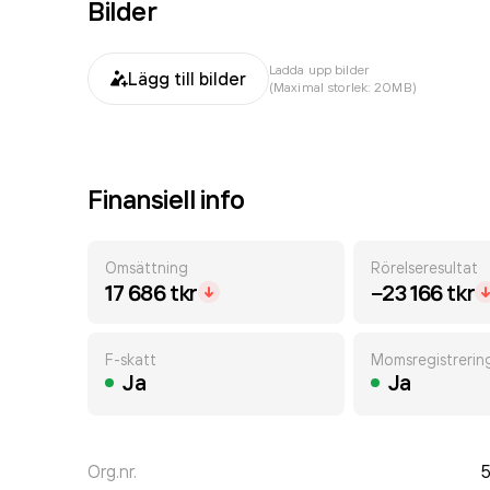
Bilder
Ladda upp bilder
Lägg till bilder
(Maximal storlek: 20MB)
Finansiell info
Omsättning
Rörelseresultat
17 686 tkr
−23 166 tkr
F-skatt
Momsregistrerin
Ja
Ja
Org.nr.