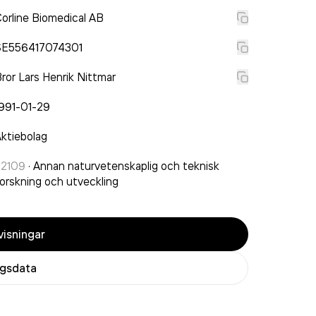
orline Biomedical AB
SE556417074301
ror Lars Henrik Nittmar
991-01-29
ktiebolag
72109
·
Annan naturvetenskaplig och teknisk
orskning och utveckling
isningar
agsdata