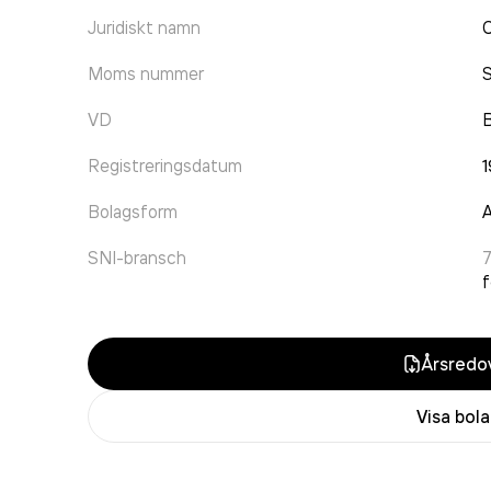
Juridiskt namn
C
Moms nummer
VD
B
Registreringsdatum
1
Bolagsform
A
SNI-bransch
f
Årsredov
Visa bol