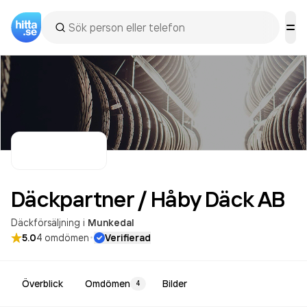
Däckpartner / Håby Däck
AB
Däckförsäljning
i
Munkedal
·
5.0
4
omdömen
Verifierad
Överblick
Omdömen
Bilder
4