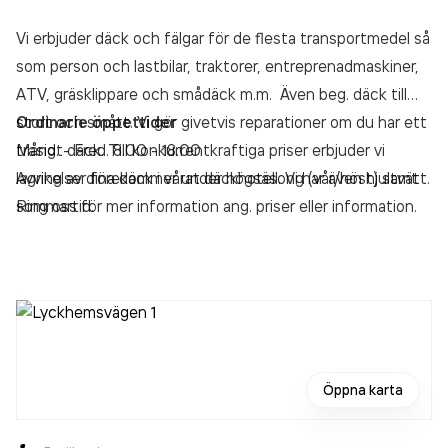
Vi erbjuder däck och fälgar för de flesta transportmedel så
som person och lastbilar, traktorer, entreprenadmaskiner,
ATV, gräsklippare och smådäck m.m. Även beg. däck till
stort och smått. Vi gör givetvis reparationer om du har ett
Ordinarie öppettider
trasigt däck. Till konkurrentkraftiga priser erbjuder vi
Månd. - Fred. 8.00 - 18.00
lagring av dina däck i vårat däckhotell. Vi har även hjultvätt.
Avvikelser förekommer under högsäsong (vår/höst) samt
Ring oss för mer information ang. priser eller information.
sommartid.
Välkomna in!
Öppna karta