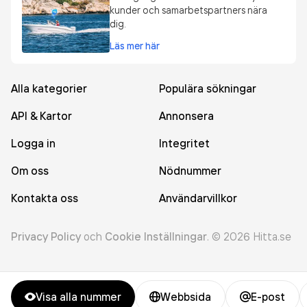
kunder och samarbetspartners nära
dig.
Läs mer här
Alla kategorier
Populära sökningar
API & Kartor
Annonsera
Logga in
Integritet
Om oss
Nödnummer
Kontakta oss
Användarvillkor
Privacy Policy
och
Cookie Inställningar
.
©
2026
Hitta.se
Visa alla nummer
Webbsida
E-post