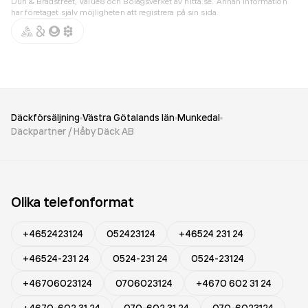
Dun & Bradstreet, Value8 och Bolagsverket av hitta.se. Annan information
har företaget själv möjligheten att registrera på sin sida.
Däckförsäljning
Västra Götalands län
Munkedal
Däckpartner / Håby Däck AB
Olika telefonformat
+4652423124
052423124
+46524 231 24
+46524-231 24
0524-231 24
0524-23124
+46706023124
0706023124
+4670 602 31 24