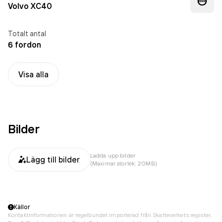
Volvo XC40
Totalt antal
6 fordon
Visa alla
Bilder
Ladda upp bilder
Lägg till bilder
(Maximal storlek: 20MB)
Källor
Kontaktinformationen är regelbundet importerad från Skatteverkets register,