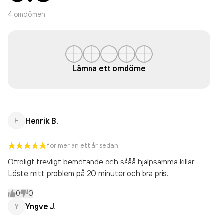
4
omdömen
Lämna ett omdöme
Henrik B.
H
för mer än ett år sedan
Otroligt trevligt bemötande och sååå hjälpsamma killar.
Löste mitt problem på 20 minuter och bra pris.
0
0
Yngve J.
Y