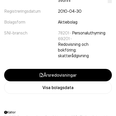
Svonni
Registreringsdatum
2010-04-30
Bolagsform
Aktiebolag
SNI-bransch
78201
·
Personaluthyrning
69201
·
Redovisning och
bokföring;
skatterådgivning
Årsredovisningar
Visa bolagsdata
Källor