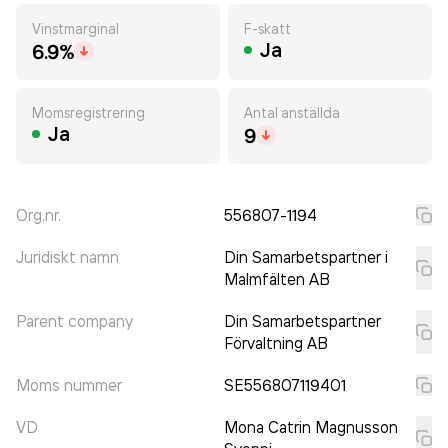
Vinstmarginal
F-skatt
Ja
6.9%
Momsregistrering
Antal anställda
Ja
9
Org.nr.
556807-1194
Juridiskt namn
Din Samarbetspartner i
Malmfälten AB
Parent company
Din Samarbetspartner
Förvaltning AB
Moms nummer
SE556807119401
VD
Mona Catrin Magnusson