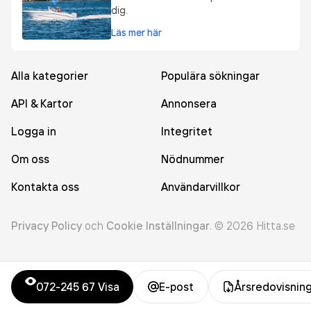
dig.
Läs mer här
Alla kategorier
Populära sökningar
API & Kartor
Annonsera
Logga in
Integritet
Om oss
Nödnummer
Kontakta oss
Användarvillkor
Privacy Policy
och
Cookie Inställningar
.
©
2026
Hitta.se
072-245 67
Visa
E-post
Årsredovisnin