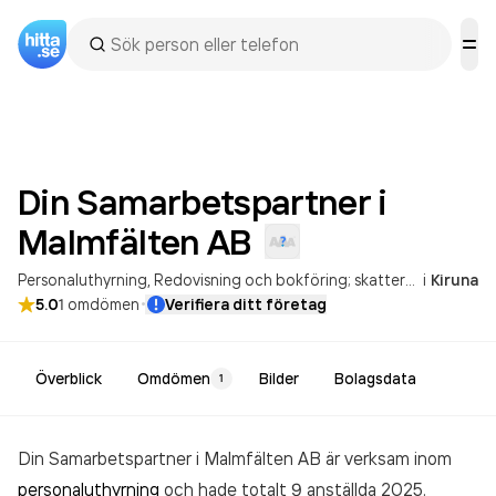
Din Samarbetspartner i
Malmfälten
AB
Personaluthyrning
Redovisning och bokföring; skatterådgivning
i
Kiruna
·
5.0
1
omdömen
Verifiera ditt företag
Överblick
Omdömen
Bilder
Bolagsdata
1
Din Samarbetspartner i Malmfälten AB är verksam inom
personaluthyrning
och hade totalt 9 anställda 2025.