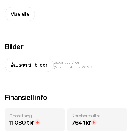
Visa alla
Bilder
Ladda upp bilder
Lägg till bilder
(Maximal storlek: 20MB)
Finansiell info
Omsättning
Rörelseresultat
11 080 tkr
764 tkr