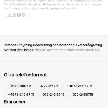
Kontaktinformationen är regelbundet importerad från Skatteverkets register,
Dun & Bradstreet, Value8 och Bolagsverket av hitta.se. Annan information
har företaget själv möjligheten att registrera på sin sida.
Personaluthyrning
Redovisning och bokföring; skatterådgivning
Norrbottens län
Kiruna
Din Samarbetspartner i Malmfälten AB
Olika telefonformat
+46722456715
0722456715
+4672 245 67 15
+4672-245 67 15
072-245 67 15
072-2456715
Branscher