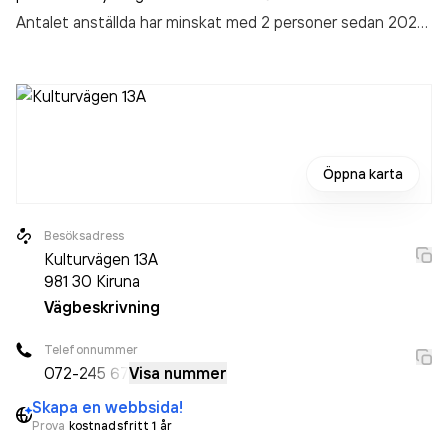
Antalet anställda har minskat med 2 personer sedan 2024
då det jobbade 11 personer på företaget. Bolaget är ett
aktiebolag som varit aktivt sedan 2010. Din
Samarbetspartner i Malmfälten AB
omsatte
11 080 000,00 kr
senaste räkenskapsåret (2025).
Öppna karta
Besöksadress
Kulturvägen 13A
981 30
Kiruna
Vägbeskrivning
Telefonnummer
072-
245 67
Visa nummer
Skapa en webbsida!
Prova
kostnadsfritt 1 år