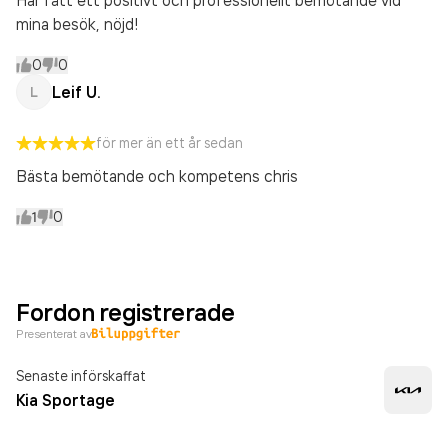
Har fått ett positivt och professionellt bemötande vid
mina besök, nöjd!
0
0
Leif U.
L
för mer än ett år sedan
Bästa bemötande och kompetens chris
1
0
Fordon registrerade
Presenterat av
Senaste införskaffat
Kia Sportage