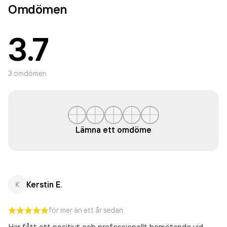
Omdömen
3.7
3
omdömen
Lämna ett omdöme
Kerstin E.
K
för mer än ett år sedan