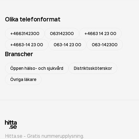
Olika telefonformat
+4663142300
063142300
+4663 14 23 00
+4663-14 23 00
063-14 23 00
063-142300
Branscher
Öppen hälso- och sjukvård
Distriktssköterskor
Övriga läkare
Hitta.se - Gratis nummerupplysning.