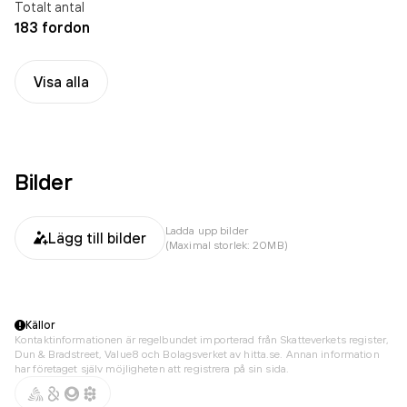
Totalt antal
183 fordon
Visa alla
Bilder
Ladda upp bilder
Lägg till bilder
(Maximal storlek: 20MB)
Källor
Kontaktinformationen är regelbundet importerad från Skatteverkets register,
Dun & Bradstreet, Value8 och Bolagsverket av hitta.se. Annan information
har företaget själv möjligheten att registrera på sin sida.