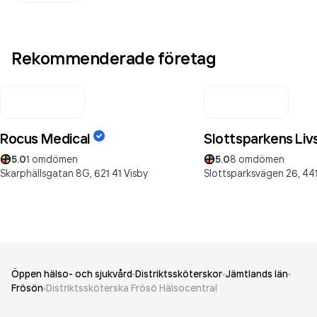
Rekommenderade företag
Rocus Medical
Slottsparkens Liv
5.0
1
omdömen
5.0
8
omdömen
Skarphällsgatan 8G,
621 41
Visby
Slottsparksvägen 26,
441
Öppen hälso- och sjukvård
Distriktssköterskor
Jämtlands län
Frösön
Distriktssköterska Frösö Hälsocentral