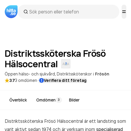
Distriktssköterska Frösö
Hälsocentral
Öppen hälso- och sjukvård
Distriktssköterskor
i
Frösön
·
3.7
3
omdömen
Verifiera ditt företag
Överblick
Omdömen
Bilder
3
Distriktssköterska Frösö Hälsocentral är ett landsting som
varit aktivt sedan 1974 och är verksam inom
specialiserad