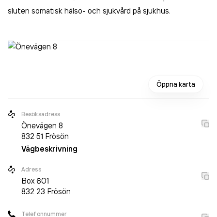
sluten somatisk hälso- och sjukvård på sjukhus
.
Öppna karta
Besöksadress
Önevägen 8
832 51
Frösön
Vägbeskrivning
Adress
Box
601
832 23
Frösön
Telefonnummer