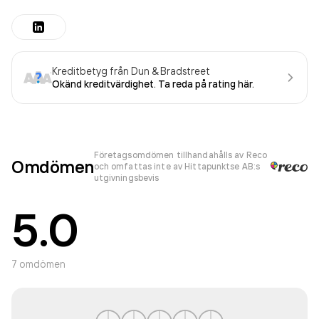
Kreditbetyg från Dun & Bradstreet
Okänd kreditvärdighet. Ta reda på rating här.
Företagsomdömen tillhandahålls av Reco
Omdömen
och omfattas inte av Hittapunktse AB:s
utgivningsbevis
5.0
7
omdömen