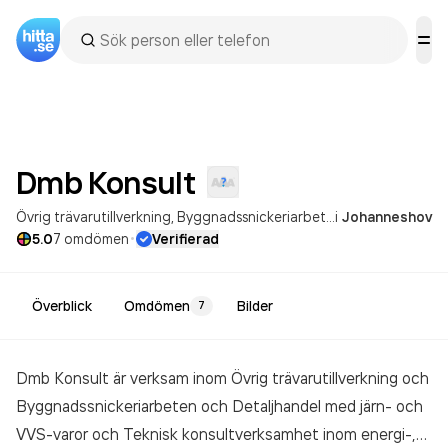
Dmb
Konsult
Övrig trävarutillverkning
Byggnadssnickeriarbeten
i
Johanneshov
·
5.0
7
omdömen
Verifierad
Överblick
Omdömen
Bilder
7
Dmb Konsult är verksam inom
Övrig trävarutillverkning och
Byggnadssnickeriarbeten och Detaljhandel med järn- och
VVS-varor och Teknisk konsultverksamhet inom energi-,