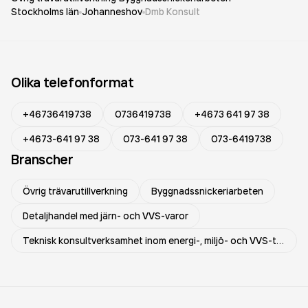
Stockholms län
Johanneshov
Dmb Konsult
Olika telefonformat
+46736419738
0736419738
+4673 641 97 38
+4673-641 97 38
073-641 97 38
073-6419738
Branscher
Övrig trävarutillverkning
Byggnadssnickeriarbeten
Detaljhandel med järn- och VVS-varor
Teknisk konsultverksamhet inom energi-, miljö- och VVS-teknik