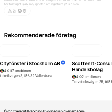
har företaget själv möjligheten att registrera på sin sida.
Rekommenderade företag
Cityfönster i Stockholm AB
Scotten It-Consul
Handelsbolag
4.9
117
omdömen
teknikvägen 3,
186 32
Vallentuna
4.0
2
omdömen
Torvsticksvägen 25,
168 
Övrig trävarutillverkning
Byggnadssnickeriarbeten