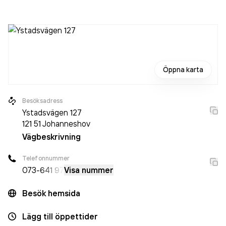
miljö- och VVS-teknik
i Johanneshov.
Öppna karta
Besöksadress
Ystadsvägen 127
121 51
Johanneshov
Vägbeskrivning
Telefonnummer
073-
641 97
Visa nummer
Besök hemsida
Lägg till öppettider