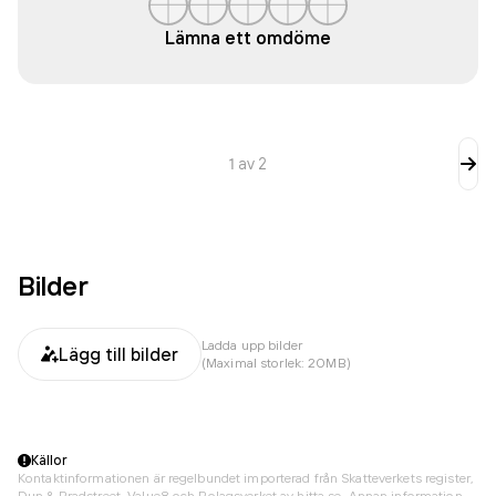
Lämna ett omdöme
1
av
2
Bilder
Ladda upp bilder
Lägg till bilder
(Maximal storlek: 20MB)
Källor
Kontaktinformationen är regelbundet importerad från Skatteverkets register,
Dun & Bradstreet, Value8 och Bolagsverket av hitta.se. Annan information