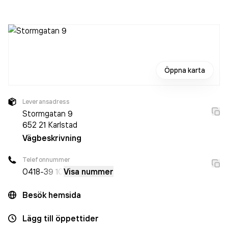
personer på företaget. Bolaget är ett aktiebolag som varit
aktivt sedan 1972. DSV Road AB
omsatte
6 291 610 000,00 kr
senaste räkenskapsåret (2024).
Öppna karta
Leveransadress
Stormgatan 9
652 21
Karlstad
Vägbeskrivning
Telefonnummer
0418
-39 10
Visa nummer
Besök hemsida
Lägg till öppettider