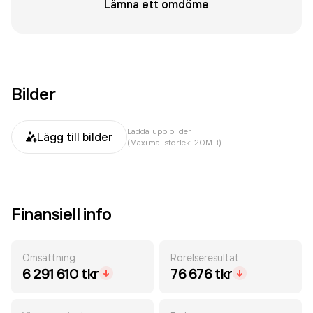
Lämna ett omdöme
Bilder
Ladda upp bilder
Lägg till bilder
(Maximal storlek: 20MB)
Finansiell info
Omsättning
Rörelseresultat
6 291 610 tkr
76 676 tkr