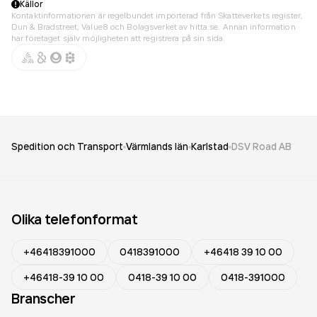
Källor
Kontaktinformationen är regelbundet importerad från Skatteverkets register,
Dun & Bradstreet, Value8 och Bolagsverket av hitta.se. Annan information
har företaget själv möjligheten att registrera på sin sida.
Spedition och Transport
Värmlands län
Karlstad
DSV Road AB
Olika telefonformat
+46418391000
0418391000
+46418 39 10 00
+46418-39 10 00
0418-39 10 00
0418-391000
Branscher