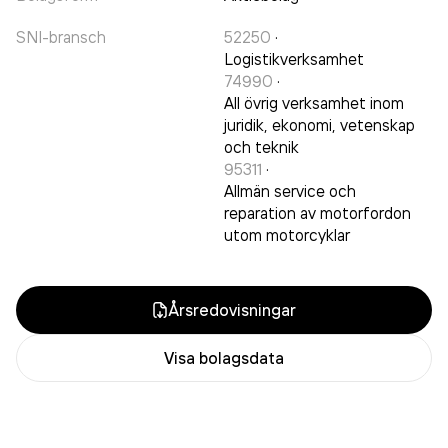
SNI-bransch
52250
·
Logistikverksamhet
74990
·
All övrig verksamhet inom
juridik, ekonomi, vetenskap
och teknik
95311
·
Allmän service och
reparation av motorfordon
utom motorcyklar
Årsredovisningar
Visa bolagsdata