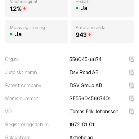
Vinstmarginal
F-skatt
Ja
1.2%
Momsregistrering
Antal anställda
Ja
943
Org.nr.
556045-6674
Juridiskt namn
Dsv Road AB
Parent company
DSV Group AB
Moms nummer
SE556045667401
VD
Tomas Erik Johansson
Registreringsdatum
1972-01-01
Bolagsform
Aktiebolag