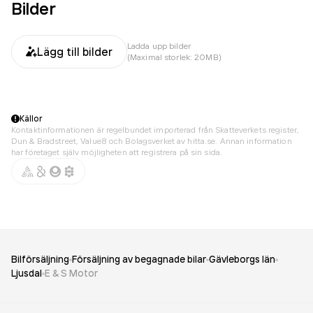
Bilder
Ladda upp bilder
Lägg till bilder
(Maximal storlek: 20MB)
Källor
Kontaktinformationen är regelbundet importerad från Skatteverkets register,
Dun & Bradstreet, Value8 och Bolagsverket av hitta.se. Annan information
har företaget själv möjligheten att registrera på sin sida.
Bilförsäljning
Försäljning av begagnade bilar
Gävleborgs län
Ljusdal
E & S Motor