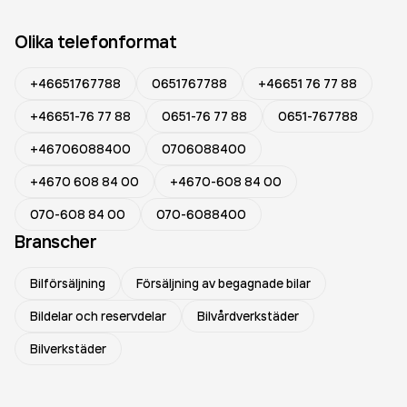
Olika telefonformat
+46651767788
0651767788
+46651 76 77 88
+46651-76 77 88
0651-76 77 88
0651-767788
+46706088400
0706088400
+4670 608 84 00
+4670-608 84 00
070-608 84 00
070-6088400
Branscher
Bilförsäljning
Försäljning av begagnade bilar
Bildelar och reservdelar
Bilvårdverkstäder
Bilverkstäder