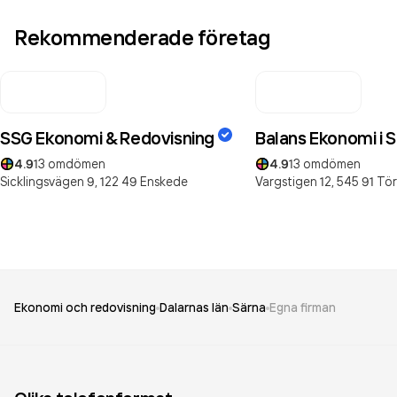
Rekommenderade företag
SSG Ekonomi & Redovisning
Balans Ekonomi i 
4.9
13
omdömen
4.9
13
omdömen
Sicklingsvägen 9,
122 49
Enskede
Vargstigen 12,
545 91
Tö
Ekonomi och redovisning
Dalarnas län
Särna
Egna firman