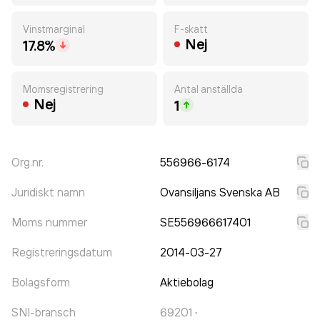
Vinstmarginal
F-skatt
Nej
17.8%
Momsregistrering
Antal anställda
Nej
1
Org.nr.
556966-6174
Juridiskt namn
Ovansiljans Svenska AB
Moms nummer
SE556966617401
Registreringsdatum
2014-03-27
Bolagsform
Aktiebolag
SNI-bransch
69201
·