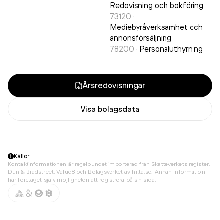
Redovisning och bokföring
73120
·
Mediebyråverksamhet och
annonsförsäljning
78200
·
Personaluthyrning
Årsredovisningar
Visa bolagsdata
Källor
Kontaktinformationen är regelbundet importerad från Skatteverkets register,
Dun & Bradstreet, Value8 och Bolagsverket av hitta.se. Annan information
har företaget själv möjligheten att registrera på sin sida.