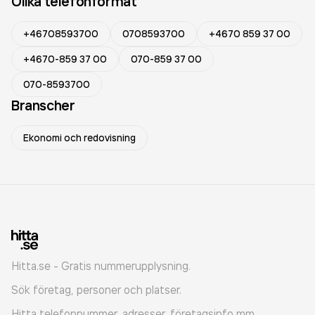
Olika telefonformat
+46708593700
0708593700
+4670 859 37 00
+4670-859 37 00
070-859 37 00
070-8593700
Branscher
Ekonomi och redovisning
Hitta.se - Gratis nummerupplysning.
Sök företag, personer och platser.
Hitta telefonnummer, adresser, företagsinfo mm.