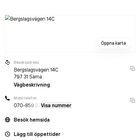
297 000,00 kr
senaste räkenskapsåret (2020).
Öppna karta
Besöksadress
Bergslagsvägen 14C
797 31
Särna
Vägbeskrivning
Mobiltelefon
070-
859 37
Visa nummer
Besök hemsida
Lägg till öppettider