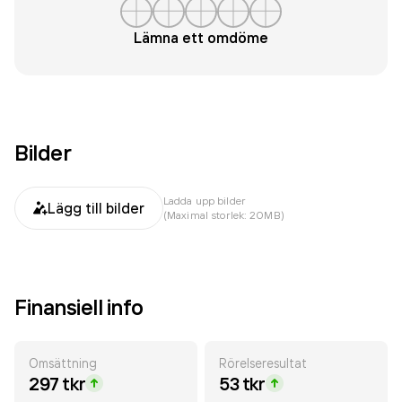
Lämna ett omdöme
Bilder
Ladda upp bilder
Lägg till bilder
(Maximal storlek: 20MB)
Finansiell info
Omsättning
Rörelseresultat
297 tkr
53 tkr