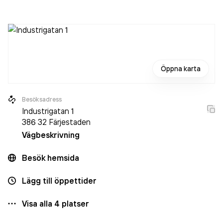
på företaget. Bolaget är ett aktiebolag som varit aktivt
sedan 2011. Elektrikerna på Öland AB
omsatte
21 024 000,00 kr
senaste räkenskapsåret (2022).
Öppna karta
Besöksadress
Industrigatan 1
386 32
Färjestaden
Vägbeskrivning
Besök hemsida
Lägg till öppettider
Visa alla
4
platser