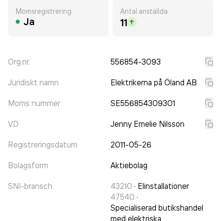
Momsregistrering
Antal anställda
Ja
11
Org.nr.
556854-3093
Juridiskt namn
Elektrikerna på Öland AB
Moms nummer
SE556854309301
VD
Jenny Emelie Nilsson
Registreringsdatum
2011-05-26
Bolagsform
Aktiebolag
SNI-bransch
43210
·
Elinstallationer
47540
·
Specialiserad butikshandel
med elektriska