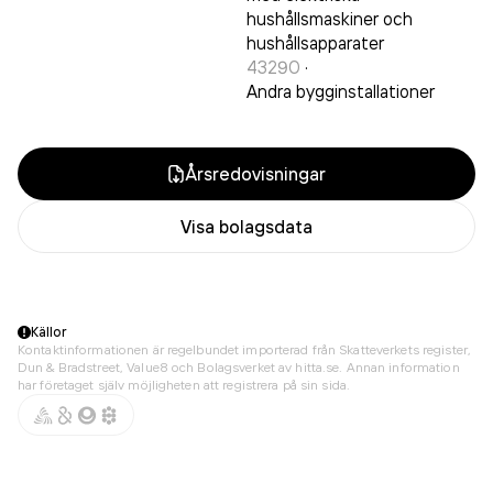
hushållsmaskiner och
hushållsapparater
43290
·
Andra bygginstallationer
Årsredovisningar
Visa bolagsdata
Källor
Kontaktinformationen är regelbundet importerad från Skatteverkets register,
Dun & Bradstreet, Value8 och Bolagsverket av hitta.se. Annan information
har företaget själv möjligheten att registrera på sin sida.