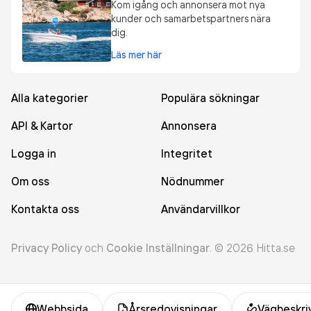
Kom igång och annonsera mot nya
kunder och samarbetspartners nära
dig.
Läs mer här
Alla kategorier
Populära sökningar
API & Kartor
Annonsera
Logga in
Integritet
Om oss
Nödnummer
Kontakta oss
Användarvillkor
Privacy Policy
och
Cookie Inställningar
.
©
2026
Hitta.se
Webbsida
Årsredovisningar
Vägbeskri