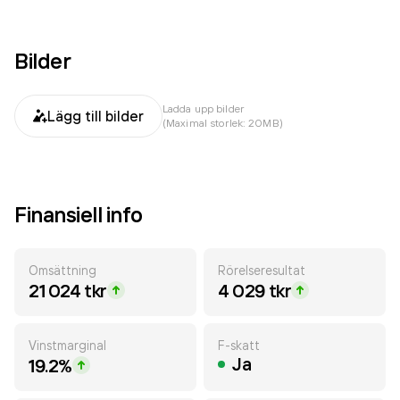
Bilder
Ladda upp bilder
Lägg till bilder
(Maximal storlek: 20MB)
Finansiell info
Omsättning
Rörelseresultat
21 024 tkr
4 029 tkr
Vinstmarginal
F-skatt
Ja
19.2%