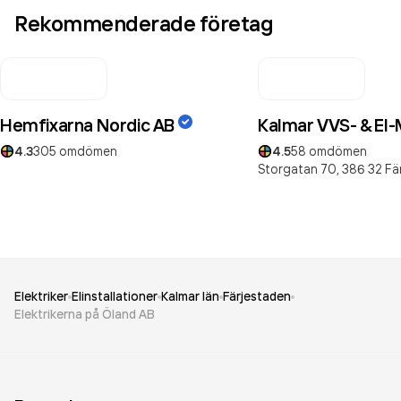
Rekommenderade företag
Hemfixarna Nordic AB
Kalmar VVS- & El
4.3
305
omdömen
4.5
58
omdömen
Storgatan 70,
386 32
Fä
Elektriker
Elinstallationer
Kalmar län
Färjestaden
Elektrikerna på Öland AB