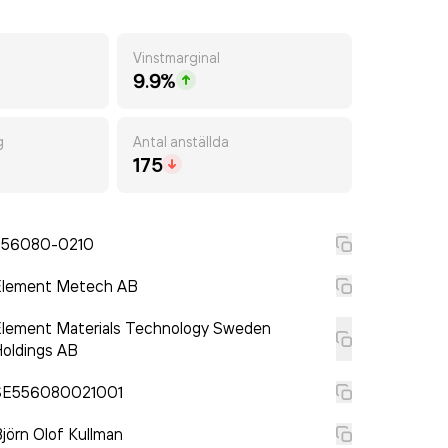
Vinstmarginal
9.9%
g
Antal anställda
175
556080-0210
Element Metech AB
lement Materials Technology Sweden
oldings AB
SE556080021001
jörn Olof Kullman