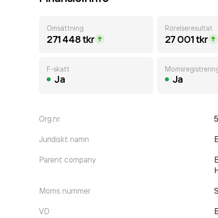
Omsättning
Rörelseresultat
271 448 tkr
27 001 tkr
F-skatt
Momsregistrerin
Ja
Ja
Org.nr.
Juridiskt namn
Parent company
E
H
Moms nummer
VD
B