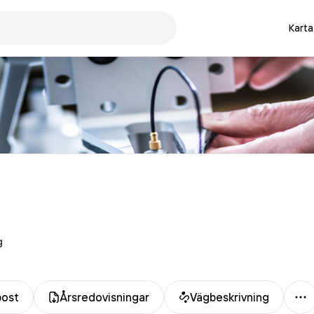
Karta
g
Me
post
Årsredovisningar
Vägbeskrivning