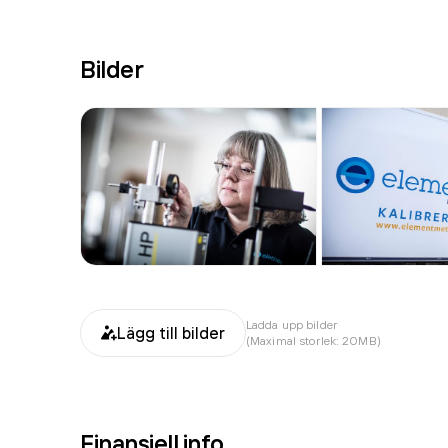
Bilder
Ladda upp bilder
Lägg till bilder
(Maximal storlek: 20MB)
Finansiell info