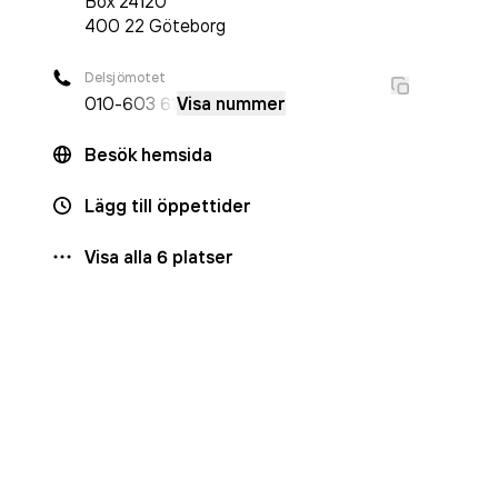
Box
24120
400 22
Göteborg
Delsjömotet
010-
603 61
Visa nummer
Besök hemsida
Lägg till öppettider
Visa alla
6
platser