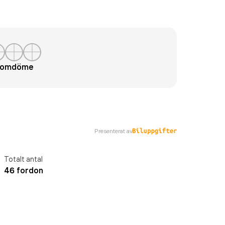
t omdöme
Presenterat av
Totalt antal
46 fordon