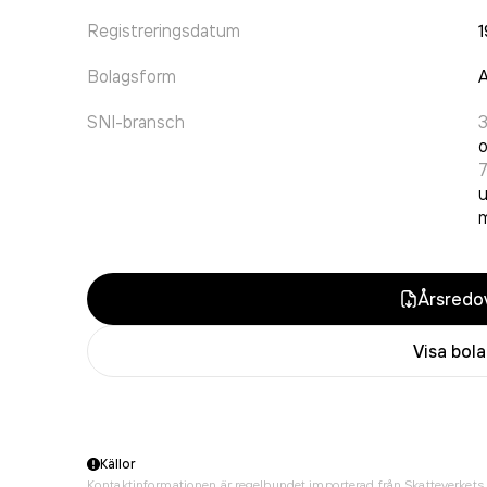
Registreringsdatum
1
Bolagsform
A
SNI-bransch
o
u
m
Årsredov
Visa bol
Källor
Kontaktinformationen är regelbundet importerad från Skatteverkets 