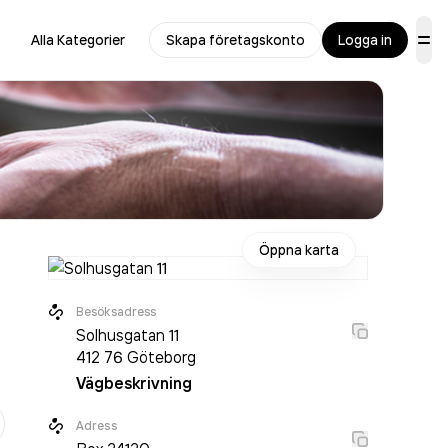
Alla Kategorier
Skapa företagskonto
Logga in
Öppna karta
Besöksadress
Solhusgatan 11
412 76
Göteborg
Vägbeskrivning
r
Adress