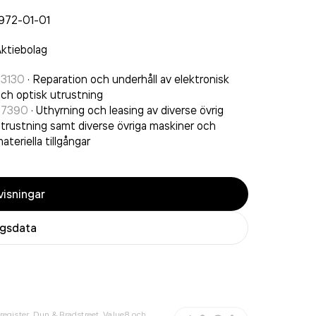
972-01-01
ktiebolag
33130
·
Reparation och underhåll av elektronisk
ch optisk utrustning
77390
·
Uthyrning och leasing av diverse övrig
trustning samt diverse övriga maskiner och
ateriella tillgångar
isningar
agsdata
register, Dun & Bradstreet, Value8 och