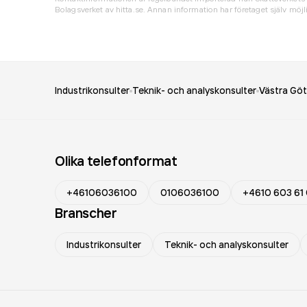
Bolagsverket av hitta.se. Annan information har företaget själv möjli
Industrikonsulter
Teknik- och analyskonsulter
Västra Göt
Olika telefonformat
+46106036100
0106036100
+4610 603 61
Branscher
Industrikonsulter
Teknik- och analyskonsulter