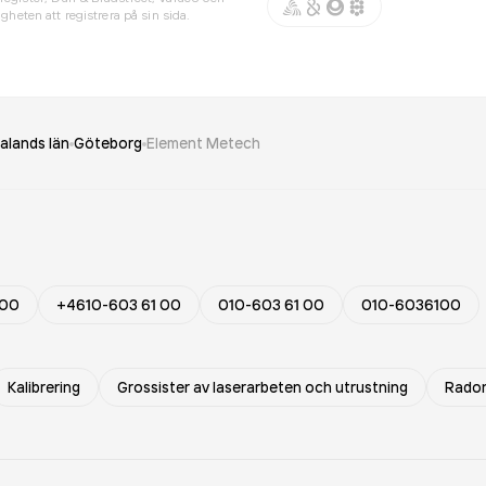
gheten att registrera på sin sida.
alands län
Göteborg
Element Metech
 00
+4610-603 61 00
010-603 61 00
010-6036100
Kalibrering
Grossister av laserarbeten och utrustning
Radon