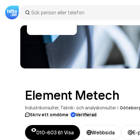
Element
Metech
Industrikonsulter
Teknik- och analyskonsulter
i
Götebor
·
Skriv ett omdöme
Verifierad
010-603 61
Visa
Webbsida
E-