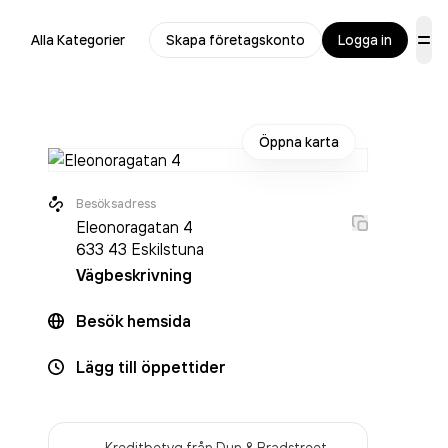
Alla Kategorier
Skapa företagskonto
Logga in
Öppna karta
Besöksadress
Eleonoragatan 4
633 43
Eskilstuna
Vägbeskrivning
Besök hemsida
Lägg till öppettider
Kreditbetyg från Dun & Bradstreet