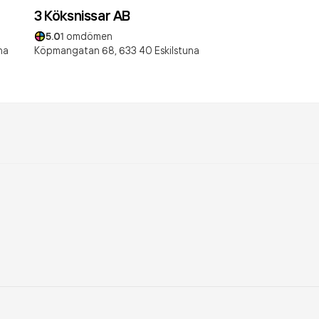
3 Köksnissar AB
5.0
1
omdömen
na
Köpmangatan 68,
633 40
Eskilstuna