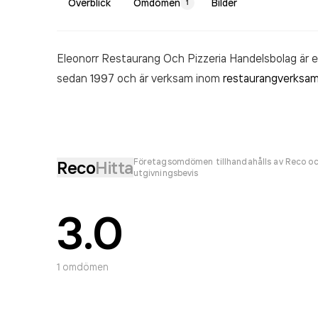
Överblick
Omdömen
Bilder
1
Eleonorr Restaurang Och Pizzeria Handelsbolag är 
sedan 1997 och är verksam inom
restaurangverksa
Företagsomdömen tillhandahålls av Reco oc
Reco
Hitta
utgivningsbevis
3.0
1
omdömen