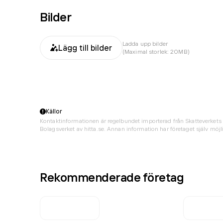
Bilder
Ladda upp bilder
Lägg till bilder
(Maximal storlek: 20MB)
Källor
Kontaktinformationen är regelbundet importerad från Skatteverkets 
Bolagsverket av hitta.se. Annan information har företaget själv möjli
Rekommenderade företag