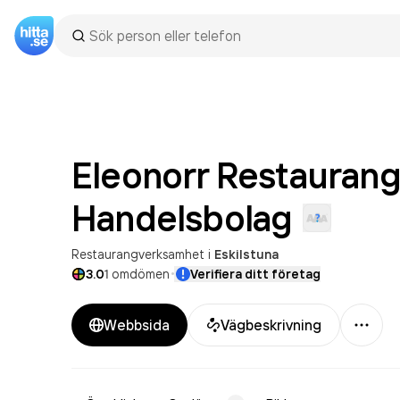
Eleonorr Restaurang
Handelsbolag
Restaurangverksamhet
i
Eskilstuna
·
3.0
1
omdömen
Verifiera ditt företag
Mer
Webbsida
Vägbeskrivning