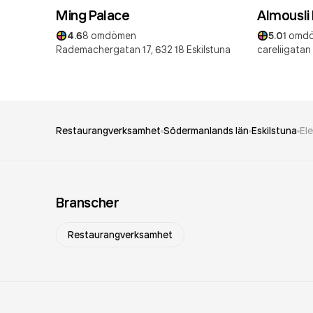
Ming Palace
Almousli
4.6
8
omdömen
5.0
1
omd
Rademachergatan 17,
632 18
Eskilstuna
careliigatan 
Restaurangverksamhet
Södermanlands län
Eskilstuna
El
Branscher
Restaurangverksamhet