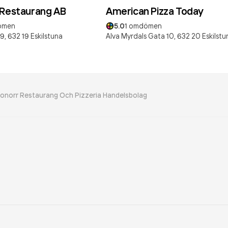
 Restaurang AB
American Pizza Today
ömen
5.0
1
omdömen
9,
632 19
Eskilstuna
Alva Myrdals Gata 10,
632 20
Eskilstu
eonorr Restaurang Och Pizzeria Handelsbolag