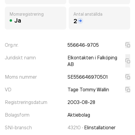
Momsregistrering
Antal anställda
Ja
2
Org.nr.
556646-9705
Juridiskt namn
Elkontakten i Falköping
AB
Moms nummer
SE556646970501
VD
Tage Tommy Wallin
Registreringsdatum
2003-08-28
Bolagsform
Aktiebolag
SNI-bransch
43210
·
Elinstallationer