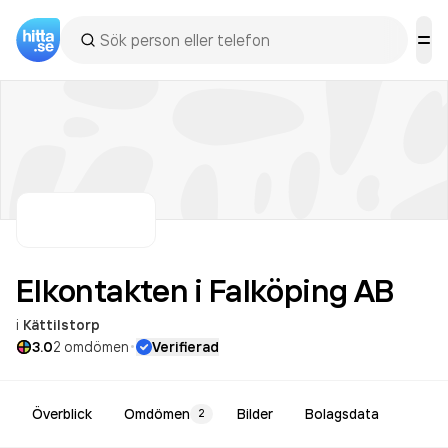
Elkontakten i Falköping
AB
i
Kättilstorp
·
3.0
2
omdömen
Verifierad
Överblick
Omdömen
Bilder
Bolagsdata
2