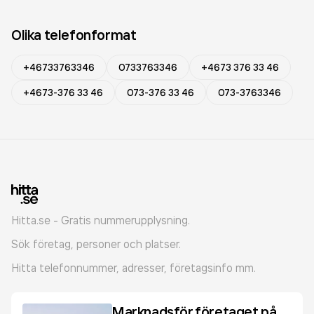
Olika telefonformat
+46733763346
0733763346
+4673 376 33 46
+4673-376 33 46
073-376 33 46
073-3763346
Hitta.se - Gratis nummerupplysning.
Sök företag, personer och platser.
Hitta telefonnummer, adresser, företagsinfo mm.
Marknadsför företaget på