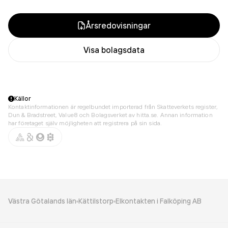
Årsredovisningar
Visa bolagsdata
Källor
Kontaktinformationen är regelbundet importerad från Skatteverkets register,
Dun & Bradstreet, Value8 och Bolagsverket av hitta.se. Annan information
har företaget själv möjligheten att registrera på sin sida.
Västra Götalands län
Kättilstorp
Elkontakten i Falköping AB