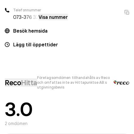
Telefonnummer
073-
376 33
Visa nummer
Besök hemsida
Lägg till öppettider
Företagsomdömen tillhandahålls av Reco
Reco
Hitta
och omfattas inte av Hittapunktse AB:s
utgivningsbevis
3.0
2
omdömen