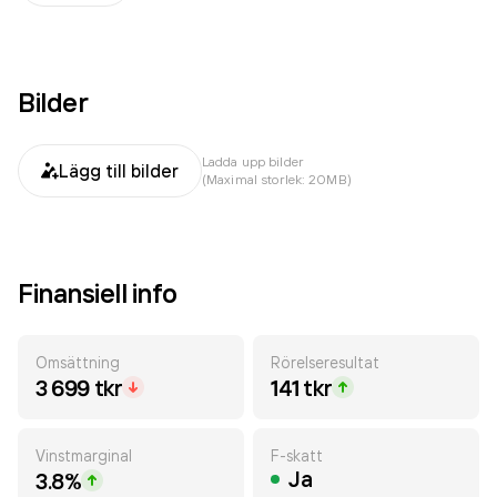
Bilder
Ladda upp bilder
Lägg till bilder
(Maximal storlek: 20MB)
Finansiell info
Omsättning
Rörelseresultat
3 699 tkr
141 tkr
Vinstmarginal
F-skatt
Ja
3.8%