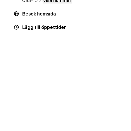
063-
10 21
Visa nummer
Besök hemsida
Lägg till öppettider