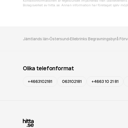
Kontaktinformationen är regelbundet importerad från Skatteverkets 
Bolagsverket av hitta.se. Annan information har företaget själv möjli
Jämtlands län
Östersund
Ellebrinks Begravningsbyrå Förv
Olika telefonformat
+4663102181
063102181
+4663 10 21 81