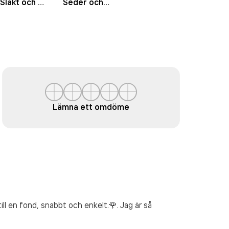
Släkt och vänner vid dödsfall
Seder och bruk
Lämna ett omdöme
ll en fond, snabbt och enkelt.🌹. Jag är så