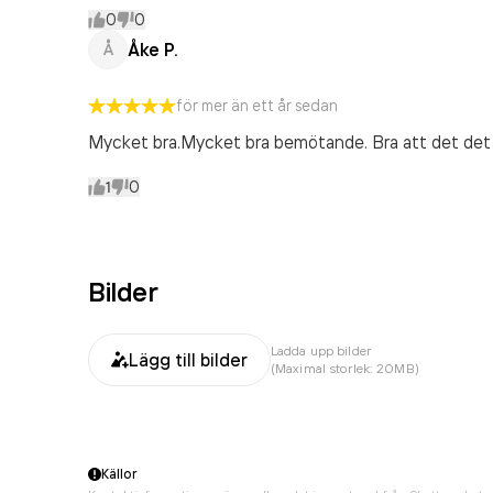
0
0
Åke P.
Å
för mer än ett år sedan
Mycket bra.Mycket bra bemötande. Bra att det det fo
1
0
Bilder
Ladda upp bilder
Lägg till bilder
(Maximal storlek: 20MB)
Källor