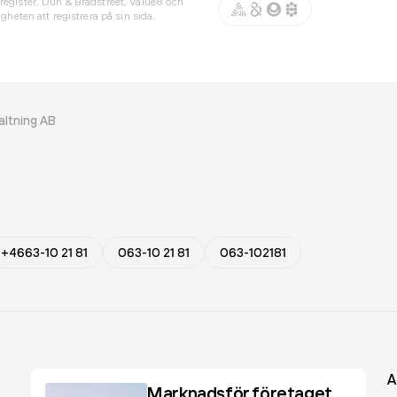
register, Dun & Bradstreet, Value8 och
gheten att registrera på sin sida.
altning AB
+4663-10 21 81
063-10 21 81
063-102181
A
Marknadsför företaget