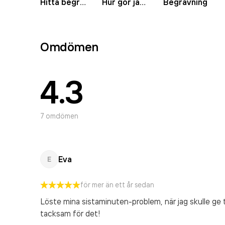
Hitta begravningsbyrå
Hur gör jag nu?
Begravning
Omdömen
4.3
7
omdömen
Eva
E
för mer än ett år sedan
Löste mina sistaminuten-problem, när jag skulle ge ti
tacksam för det!