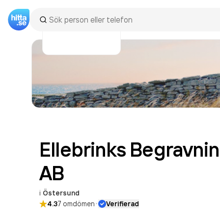
Ellebrinks Begravni
AB
i
Östersund
·
4.3
7
omdömen
Verifierad