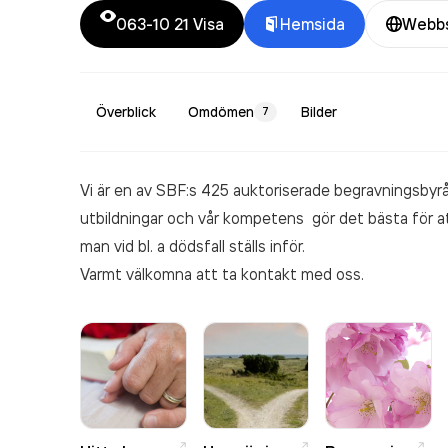
063-10 21
Visa
Hemsida
Webb
Överblick
Omdömen
Bilder
7
Vi är en av SBF:s 425 auktoriserade begravningsbyråe
utbildningar och vår kompetens gör det bästa för att 
man vid bl. a dödsfall ställs inför.
Varmt välkomna att ta kontakt med oss.