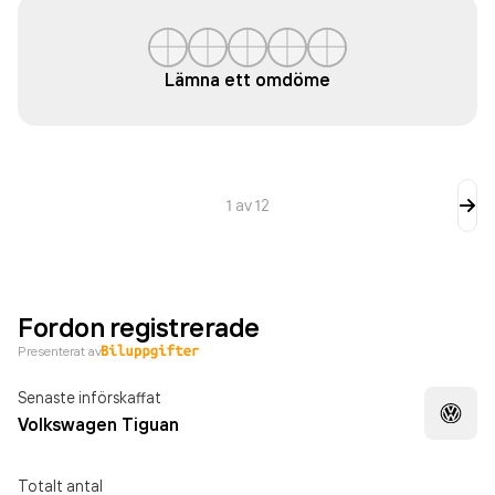
Lämna ett omdöme
1
av
12
Fordon registrerade
Presenterat av
Senaste införskaffat
Volkswagen Tiguan
Totalt antal