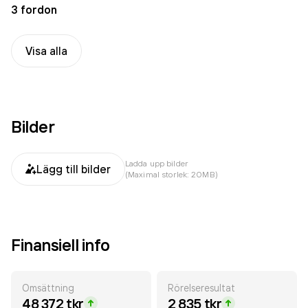
3 fordon
Visa alla
Bilder
Ladda upp bilder
Lägg till bilder
(Maximal storlek: 20MB)
Finansiell info
Omsättning
Rörelseresultat
48 372 tkr
2 835 tkr