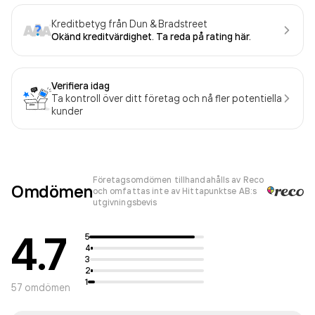
Kreditbetyg från Dun & Bradstreet
Okänd kreditvärdighet. Ta reda på rating här.
Verifiera idag
Ta kontroll över ditt företag och nå fler potentiella
kunder
Företagsomdömen tillhandahålls av Reco
Omdömen
och omfattas inte av Hittapunktse AB:s
utgivningsbevis
4.7
5
4
3
2
1
57
omdömen