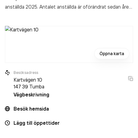
anställda 2025. Antalet anställda är oförändrat sedan året
innan. Bolaget är ett aktiebolag som varit aktivt sedan
1972. Ellte Bil Och Försäljnings AB
omsatte
48 372 000,00 kr
senaste räkenskapsåret (2025).
Öppna karta
Besöksadress
Kartvägen 10
147 39
Tumba
Vägbeskrivning
Besök hemsida
Lägg till öppettider