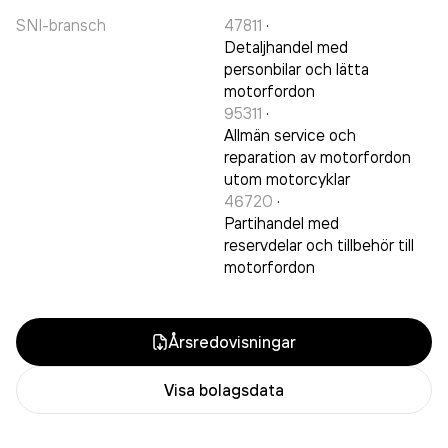
SNI-bransch
47811
·
Detaljhandel med
personbilar och lätta
motorfordon
95311
·
Allmän service och
reparation av motorfordon
utom motorcyklar
46720
·
Partihandel med
reservdelar och tillbehör till
motorfordon
Årsredovisningar
Visa bolagsdata