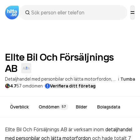
Ellte Bil Och Försäljnings
AB
Detaljhandel med personbilar och lätta motorfordon
Allmän servi
i
Tumba
·
4.7
57
omdömen
Verifiera ditt företag
Överblick
Omdömen
Bilder
Bolagsdata
57
Ellte Bil Och Försäljnings AB är verksam inom
detaljhandel
med personbilar och lätta motorfordon
och hade totalt 7