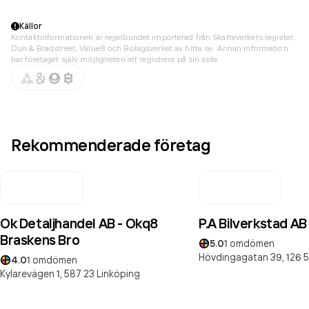
Källor
Kontaktinformationen är regelbundet importerad från Skatteverkets register,
Dun & Bradstreet, Value8 och Bolagsverket av hitta.se. Annan information
har företaget själv möjligheten att registrera på sin sida.
Rekommenderade företag
Ok Detaljhandel AB - Okq8
P.A Bilverkstad AB
Braskens Bro
5.0
1
omdömen
Hövdingagatan 39,
126 
4.0
1
omdömen
Kylarevägen 1,
587 23
Linköping